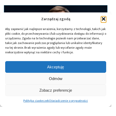
Zarządzaj zgodą
Aby zapewnić jak najlepsze wrażenia, korzystamy z technologii, takich jak
pliki cookie, do przechowywania i/lub uzyskiwania dostępu do informacji o
urządzeniu. Zgoda na te technologie pozwoli nam przetwarzać dane,
takie jak zachowanie podczas przeglądania lub unikalne identyfikatory
na tej stronie. Brak wyrażenia zgody lub wycofanie zgody może
niekorzystnie wpłynąć na niektóre cechy i funkcje.
Akceptuję
20.05.2025
Odmów
Zmiana daty startu misji Ax-4 IGNIS na 8
Zobacz preferencje
czerwca 2025 r.
Polityka ciasteczek
Oświadczenie o prywatności
Advertising prices
Kontakt
Polityka prywatności