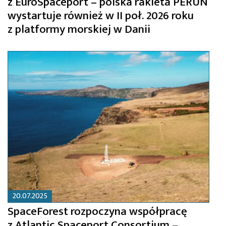
z EuroSpaceport – polska rakieta PERUN
wystartuje również w II poł. 2026 roku
z platformy morskiej w Danii
20.07.2025
SpaceForest rozpoczyna współpracę
z Atlantic Spaceport Consortium –