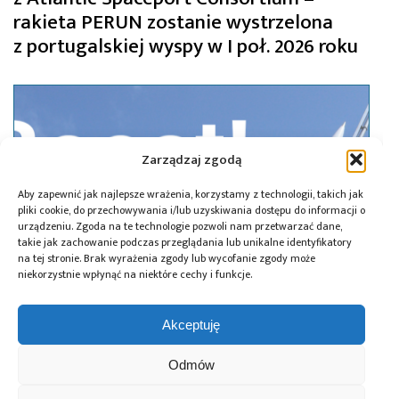
rakieta PERUN zostanie wystrzelona
z portugalskiej wyspy w I poł. 2026 roku
Zarządzaj zgodą
Aby zapewnić jak najlepsze wrażenia, korzystamy z technologii, takich jak
pliki cookie, do przechowywania i/lub uzyskiwania dostępu do informacji o
urządzeniu. Zgoda na te technologie pozwoli nam przetwarzać dane,
takie jak zachowanie podczas przeglądania lub unikalne identyfikatory
na tej stronie. Brak wyrażenia zgody lub wycofanie zgody może
niekorzystnie wpłynąć na niektóre cechy i funkcje.
Akceptuję
08.10.2024
SpaceForest podpisał kontrakt z ESA na
Odmów
2,4 mln EUR i skomercjalizuje loty