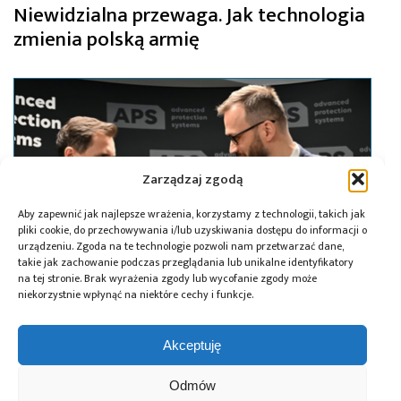
Niewidzialna przewaga. Jak technologia
zmienia polską armię
Zarządzaj zgodą
Aby zapewnić jak najlepsze wrażenia, korzystamy z technologii, takich jak
pliki cookie, do przechowywania i/lub uzyskiwania dostępu do informacji o
urządzeniu. Zgoda na te technologie pozwoli nam przetwarzać dane,
takie jak zachowanie podczas przeglądania lub unikalne identyfikatory
na tej stronie. Brak wyrażenia zgody lub wycofanie zgody może
niekorzystnie wpłynąć na niektóre cechy i funkcje.
20.03.2026
Akceptuję
APS zainwestuje 100 mln PLN w rozwój
mocy produkcyjnych w Zielonym Okręgu
Odmów