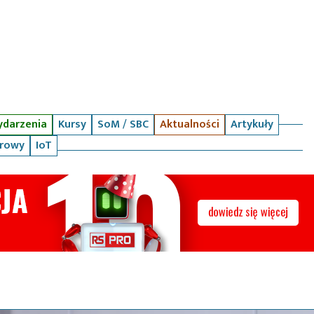
darzenia
Kursy
SoM / SBC
Aktualności
Artykuły
arowy
IoT