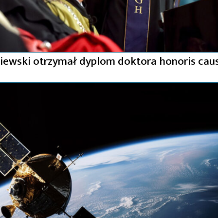
niewski otrzymał dyplom doktora honoris cau