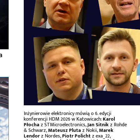
a
Inżynierowie elektronicy mówią o 6. edycji
konferencji HDM 2026 w Katowicach:
Karol
Płocha
z STMicroelectronics,
Jan Sitnik
z Rohde
& Schwarz,
Mateusz Pluta
z Nokii,
Marek
Lendor
z Nordes,
Piotr Policht
z exa_22,