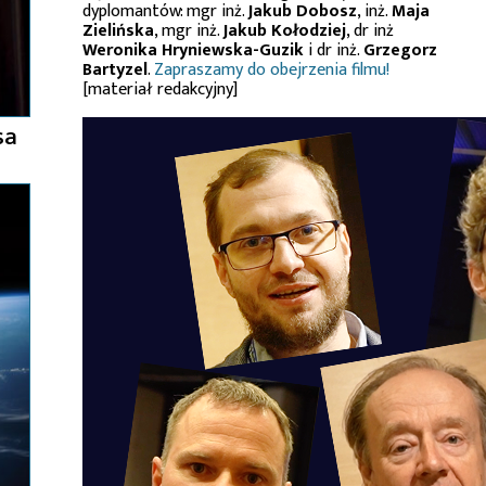
dyplomantów: mgr inż.
Jakub Dobosz
, inż.
Maja
Zielińska
, mgr inż.
Jakub Kołodziej
, dr inż
Weronika Hryniewska-Guzik
i dr inż.
Grzegorz
Bartyzel
.
Zapraszamy do obejrzenia filmu!
[materiał redakcyjny]
sa