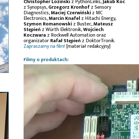
Christopher Lozinski
z PythonLinks,
Jakub Koc
z Synopsys,
Grzegorz Kronhof
z Sensory
Diagnostics,
Maciej Czerwiński
z MC
Electronics,
Marcin Knafel
z Hitachi Energy,
Szymon Romanowski
z Bustec,
Mateusz
Stępień
z Würth Elektronik,
Wojciech
Koczwara
z Rockwell Automation oraz
organizator
Rafał Stępień
z DoktorTronik.
Zapraszamy na film!
[materiał redakcyjny]
Filmy o produktach: