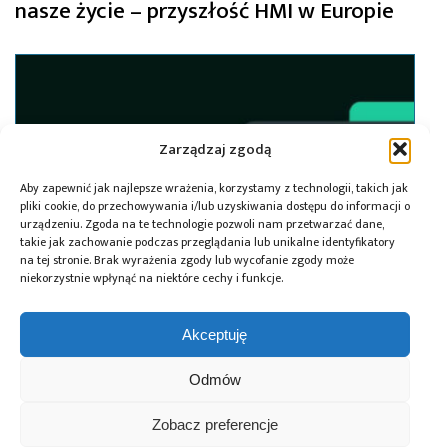
nasze życie – przyszłość HMI w Europie
Zarządzaj zgodą
Aby zapewnić jak najlepsze wrażenia, korzystamy z technologii, takich jak
pliki cookie, do przechowywania i/lub uzyskiwania dostępu do informacji o
urządzeniu. Zgoda na te technologie pozwoli nam przetwarzać dane,
takie jak zachowanie podczas przeglądania lub unikalne identyfikatory
na tej stronie. Brak wyrażenia zgody lub wycofanie zgody może
niekorzystnie wpłynąć na niektóre cechy i funkcje.
Akceptuję
17.06.2025
Partnerstwo SoMLabs i Scythe Studio –
Odmów
kompleksowe podejście do projektów
embedded
Zobacz preferencje