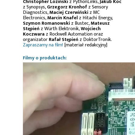
Christopher Lozinski
z PythonLinks,
Jakub Koc
z Synopsys,
Grzegorz Kronhof
z Sensory
Diagnostics,
Maciej Czerwiński
z MC
Electronics,
Marcin Knafel
z Hitachi Energy,
Szymon Romanowski
z Bustec,
Mateusz
Stępień
z Würth Elektronik,
Wojciech
Koczwara
z Rockwell Automation oraz
organizator
Rafał Stępień
z DoktorTronik.
Zapraszamy na film!
[materiał redakcyjny]
Filmy o produktach: