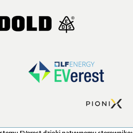
stemu EVerest dzięki natywnemu sterowniko