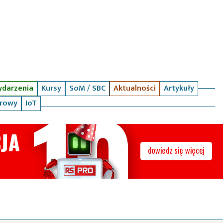
darzenia
Kursy
SoM / SBC
Aktualności
Artykuły
arowy
IoT