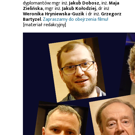
dyplomantów: mgr inż.
Jakub Dobosz
, inż.
Maja
Zielińska
, mgr inż.
Jakub Kołodziej
, dr inż
Weronika Hryniewska-Guzik
i dr inż.
Grzegorz
Bartyzel
.
Zapraszamy do obejrzenia filmu!
[materiał redakcyjny]