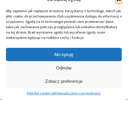
Aby zapewnić jak najlepsze wrażenia, korzystamy z technologii, takich jak
pliki cookie, do przechowywania i/lub uzyskiwania dostępu do informacji o
urządzeniu. Zgoda na te technologie pozwoli nam przetwarzać dane,
takie jak zachowanie podczas przeglądania lub unikalne identyfikatory
na tej stronie. Brak wyrażenia zgody lub wycofanie zgody może
niekorzystnie wpłynąć na niektóre cechy i funkcje.
Akceptuję
14.01.2026
Odmów
Przełączniki przemysłowe Analog
Devices uzyskały certyfikat zgodności
Zobacz preferencje
CC-Link IE TSN
Polityka ciasteczek
Oświadczenie o prywatności
Advertising prices
Kontakt
Polityka prywatności
Cennik reklam
O nas
Copyright © 2026. All rights reserved.