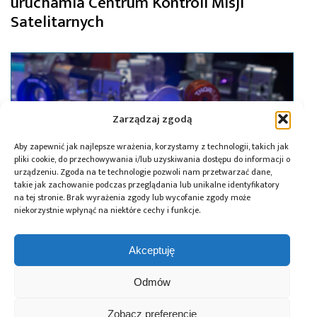
uruchamia Centrum Kontroli Misji
Satelitarnych
Zarządzaj zgodą
Aby zapewnić jak najlepsze wrażenia, korzystamy z technologii, takich jak
pliki cookie, do przechowywania i/lub uzyskiwania dostępu do informacji o
urządzeniu. Zgoda na te technologie pozwoli nam przetwarzać dane,
takie jak zachowanie podczas przeglądania lub unikalne identyfikatory
na tej stronie. Brak wyrażenia zgody lub wycofanie zgody może
niekorzystnie wpłynąć na niektóre cechy i funkcje.
Akceptuję
03.02.2025
WAT przygotował systemy
Odmów
optoelektroniczne dla pierwszego
polskiego komputera kwantowego
Zobacz preferencje