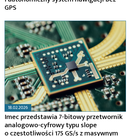
GPS
18.02.2026
Imec przedstawia 7-bitowy przetwornik
analogowo-cyfrowy typu slope
o częstotliwości 175 GS/s z masywnym