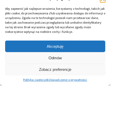
Aby zapewnić jak najlepsze wrażenia, korzystamy z technologii, takich jak
pliki cookie, do przechowywania i/lub uzyskiwania dostępu do informacji o
urządzeniu. Zgoda na te technologie pozwoli nam przetwarzać dane,
takie jak zachowanie podczas przeglądania lub unikalne identyfikatory
na tej stronie. Brak wyrażenia zgody lub wycofanie zgody może
niekorzystnie wpłynąć na niektóre cechy i funkcje.
Akceptuję
Odmów
Zobacz preferencje
02.09.2024
Polityka ciasteczek
Oświadczenie o prywatności
Dławiki trybu wspólnego – od zasady
działania do ważnych parametrów
Stronicowanie
1
2
Następne
wpisów