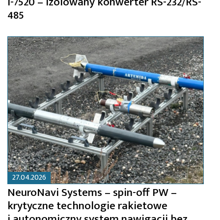
I-7520 – izolowany konwerter RS-232/RS-
485
27.04.2026
NeuroNavi Systems – spin-off PW –
krytyczne technologie rakietowe
i autonomiczny system nawigacji bez