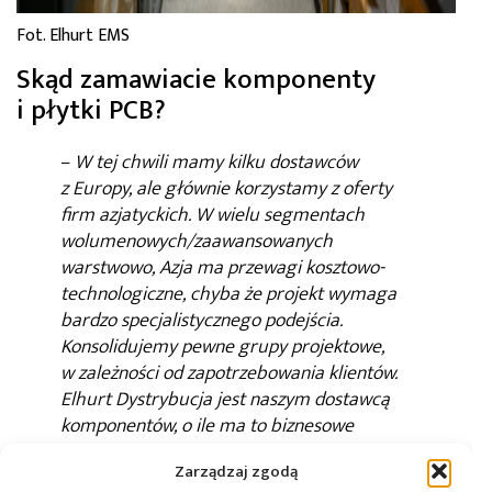
Fot. Elhurt EMS
Skąd zamawiacie komponenty
i płytki PCB?
–
W tej chwili mamy kilku dostawców
z Europy, ale głównie korzystamy z oferty
firm azjatyckich. W wielu segmentach
wolumenowych/zaawansowanych
warstwowo, Azja ma przewagi kosztowo-
technologiczne, chyba że projekt wymaga
bardzo specjalistycznego podejścia.
Konsolidujemy pewne grupy projektowe,
w zależności od zapotrzebowania klientów.
Elhurt Dystrybucja jest naszym dostawcą
komponentów, o ile ma to biznesowe
uzasadnienie. W znacznym stopniu
Zarządzaj zgodą
korzystamy jednak z oferty zagranicznych