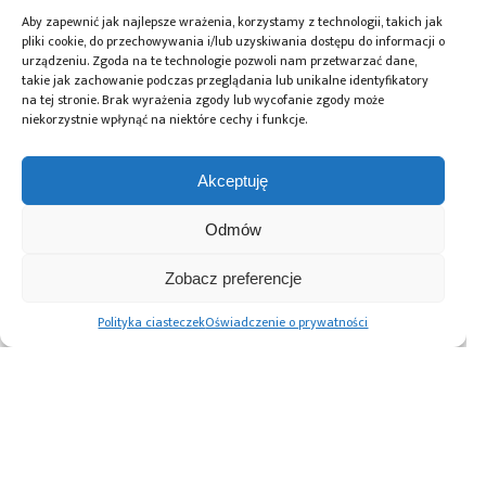
firm, często producentów, ponieważ nasze
Aby zapewnić jak najlepsze wrażenia, korzystamy z technologii, takich jak
produkty są skomplikowane. W Polsce
pliki cookie, do przechowywania i/lub uzyskiwania dostępu do informacji o
technologia płytek drukowanych
urządzeniu. Zgoda na te technologie pozwoli nam przetwarzać dane,
takie jak zachowanie podczas przeglądania lub unikalne identyfikatory
w pewnym momencie się zatrzymała
na tej stronie. Brak wyrażenia zgody lub wycofanie zgody może
i firmy przestały być konkurencyjne.
niekorzystnie wpłynąć na niektóre cechy i funkcje.
Oczywiście są powody, dla których warto
byłoby korzystać z polskich dostawców PCB,
Akceptuję
ale my takiej elektroniki nie montujemy.
W ostatnim czasie dało się zaobserwować,
Odmów
że część firm i klientów wraca do Europy,
z powodów strategicznych, politycznych
Zobacz preferencje
i innych. Oczekują też niekiedy pomocy
w realizacji skomplikowanych projektów
Polityka ciasteczek
Oświadczenie o prywatności
i potrzebują częstszych oraz bezpośrednich
kontaktów z podwykonawcami tu, na
miejscu. Na bazie tego trendu my też
nawiązaliśmy współprace z nowymi
dostawcami. Chińscy biznesmeni oczywiście
próbują sobie torować drogę na nowe