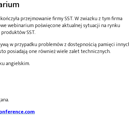
narium
akończyła przejmowanie firmy SST. W zwiazku z tym firma
towe webinarium poświęcone aktualnej sytuacji na rynku
u produktów SST.
tywą w przypadku problemów z dostępnością pamięci innyc
sto posiadają one również wiele zalet technicznych.
u angielskim.
gana.
conference.com