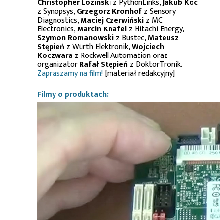
Christopher Lozinski
z PythonLinks,
Jakub Koc
z Synopsys,
Grzegorz Kronhof
z Sensory
Diagnostics,
Maciej Czerwiński
z MC
Electronics,
Marcin Knafel
z Hitachi Energy,
Szymon Romanowski
z Bustec,
Mateusz
Stępień
z Würth Elektronik,
Wojciech
Koczwara
z Rockwell Automation oraz
organizator
Rafał Stępień
z DoktorTronik.
Zapraszamy na film!
[materiał redakcyjny]
Filmy o produktach: