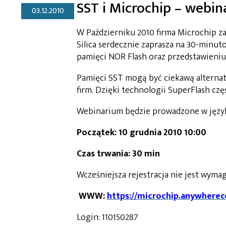
SST i Microchip – webi
03.12.2010
W Październiku 2010 firma Microchip z
Silica serdecznie zaprasza na 30-minu
pamięci NOR Flash oraz przedstawieni
Pamięci SST mogą być ciekawą alterna
firm. Dzięki technologii SuperFlash czę
Webinarium będzie prowadzone w język
Początek: 10 grudnia 2010 10:00
Czas trwania: 30 min
Wcześniejsza rejestracja nie jest wyma
WWW:
https://microchip.anywhere
Login: 110150287