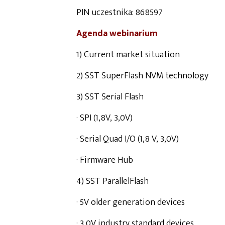
PIN uczestnika: 868597
Agenda webinarium
1) Current market situation
2) SST SuperFlash NVM technology
3) SST Serial Flash
· SPI (1,8V, 3,0V)
· Serial Quad I/O (1,8 V, 3,0V)
· Firmware Hub
4) SST ParallelFlash
· 5V older generation devices
· 3,0V industry standard devices