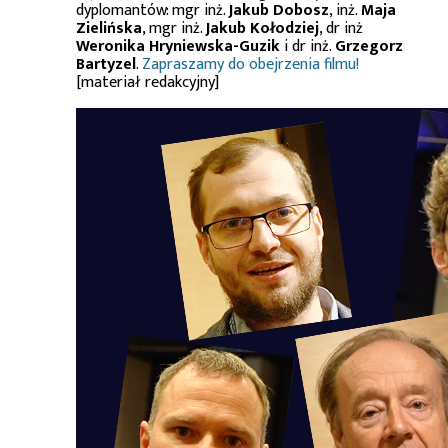
dyplomantów: mgr inż.
Jakub Dobosz
, inż.
Maja
Zielińska
, mgr inż.
Jakub Kołodziej
, dr inż
Weronika Hryniewska-Guzik
i dr inż.
Grzegorz
Bartyzel
.
Zapraszamy do obejrzenia filmu!
[materiał redakcyjny]