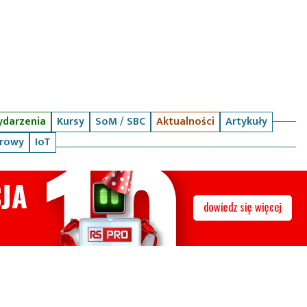
darzenia
Kursy
SoM / SBC
Aktualności
Artykuły
arowy
IoT