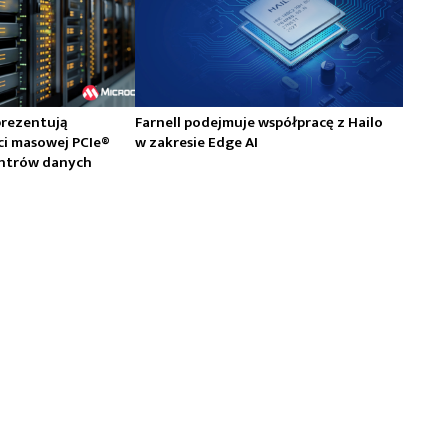
prezentują
Farnell podejmuje współpracę z Hailo
ci masowej PCIe®
w zakresie Edge AI
centrów danych