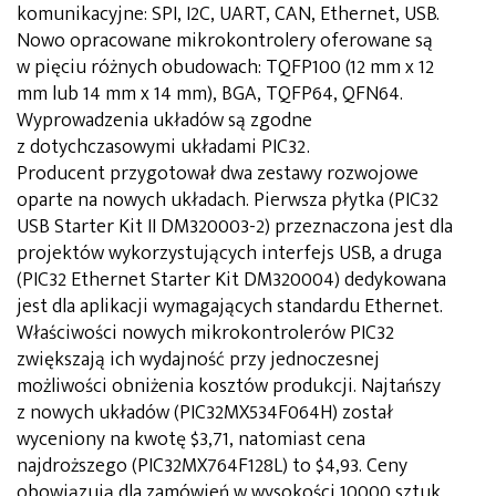
komunikacyjne: SPI, I2C, UART, CAN, Ethernet, USB.
Nowo opracowane mikrokontrolery oferowane są
w pięciu różnych obudowach: TQFP100 (12 mm x 12
mm lub 14 mm x 14 mm), BGA, TQFP64, QFN64.
Wyprowadzenia układów są zgodne
z dotychczasowymi układami PIC32.
Producent przygotował dwa zestawy rozwojowe
oparte na nowych układach. Pierwsza płytka (PIC32
USB Starter Kit II DM320003-2) przeznaczona jest dla
projektów wykorzystujących interfejs USB, a druga
(PIC32 Ethernet Starter Kit DM320004) dedykowana
jest dla aplikacji wymagających standardu Ethernet.
Właściwości nowych mikrokontrolerów PIC32
zwiększają ich wydajność przy jednoczesnej
możliwości obniżenia kosztów produkcji. Najtańszy
z nowych układów (PIC32MX534F064H) został
wyceniony na kwotę $3,71, natomiast cena
najdroższego (PIC32MX764F128L) to $4,93. Ceny
obowiązują dla zamówień w wysokości 10000 sztuk.