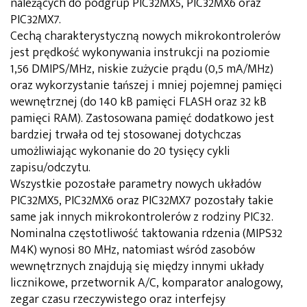
należących do podgrup PIC32MX5, PIC32MX6 oraz
PIC32MX7.
Cechą charakterystyczną nowych mikrokontrolerów
jest prędkość wykonywania instrukcji na poziomie
1,56 DMIPS/MHz, niskie zużycie prądu (0,5 mA/MHz)
oraz wykorzystanie tańszej i mniej pojemnej pamięci
wewnętrznej (do 140 kB pamięci FLASH oraz 32 kB
pamięci RAM). Zastosowana pamięć dodatkowo jest
bardziej trwała od tej stosowanej dotychczas
umożliwiając wykonanie do 20 tysięcy cykli
zapisu/odczytu.
Wszystkie pozostałe parametry nowych układów
PIC32MX5, PIC32MX6 oraz PIC32MX7 pozostały takie
same jak innych mikrokontrolerów z rodziny PIC32.
Nominalna częstotliwość taktowania rdzenia (MIPS32
M4K) wynosi 80 MHz, natomiast wśród zasobów
wewnętrznych znajdują się między innymi układy
licznikowe, przetwornik A/C, komparator analogowy,
zegar czasu rzeczywistego oraz interfejsy