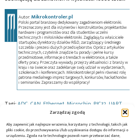
Mikrokontroler.pl
Autor:
Polski portal branżowy dedykowany zagadnieniom elektroniki.
Przeznaczony jest dla inżynierów i konstruktorów, projektantów
hardware i programistów oraz dla studentów uczelni
technicznych i miłośników elektroniki. Zaglądają tu właściciele
startupów, dyrektorzy działów R&D, zarządzający średniego
szczebla i prezesi dużych przedsiębiorstw. Oprócz artykułów
technicznych, czytelnik znajdzie tu porady i pełne kursy
przedmiotowe, informacje o trendach w elektronice, a także
oferty pracy. Przeczyta wywiady, przejrzy aktualności z branży w
kraju i na świecie oraz zadeklaruje swój udział w wydarzeniach,
szkoleniach i konferencjach. Mikrokontroler.pl pełni również rolę
patrona medialnego imprez targowych, konkursów, hackathonów
i seminariów. Zapraszamy do współpracy!
Tagi:
ADC
,
CAN
,
Ethernet
,
Microchip
,
PIC32
,
UART
,
USB
Zarządzaj zgodą
Aby zapewnić jak najlepsze wrażenia, korzystamy z technologii, takich jak
pliki cookie, do przechowywania i/lub uzyskiwania dostępu do informacji o
urządzeniu. Zgoda na te technologie pozwoli nam przetwarzać dane,
Przeczytaj również: