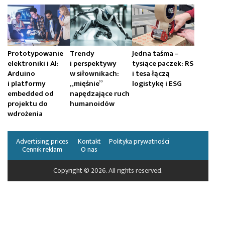
Prototypowanie
Trendy
Jedna taśma –
elektroniki i AI:
i perspektywy
tysiące paczek: RS
Arduino
w siłownikach:
i tesa łączą
i platformy
„mięśnie”
logistykę i ESG
embedded od
napędzające ruch
projektu do
humanoidów
wdrożenia
Advertising prices
Kontakt
Polityka prywatności
Cennik reklam
O nas
Copyright © 2026. All rights reserved.