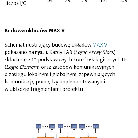
54
79
79
114
159
liczba I/O
Budowa układów MAX V
Schemat ilustrujący budowę układów
MAX V
pokazano na
rys. 1
. Każdy LAB (
Logic Array Block
)
składa się z 10 podstawowych komórek logicznych LE
(
Logic Element
) oraz zasobów komunikacyjnych
o zasięgu lokalnym i globalnym, zapewniających
komunikację pomiędzy implementowanymi
w układzie fragmentami projektu.