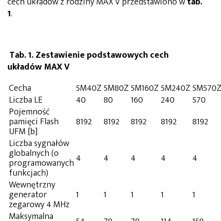
cech układów z rodziny MAX V przedstawiono w
tab.
1
.
Tab. 1. Zestawienie podstawowych cech
układów MAX V
Cecha
5M40Z
5M80Z
5M160Z
5M240Z
5M570
Liczba LE
40
80
160
240
570
Pojemność
pamięci Flash
8192
8192
8192
8192
8192
UFM [b]
Liczba sygnałów
globalnych (o
4
4
4
4
4
programowanych
funkcjach)
Wewnętrzny
generator
1
1
1
1
1
zegarowy 4 MHz
Maksymalna