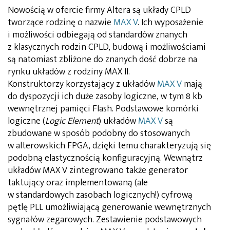
Nowością w ofercie firmy Altera są układy CPLD
tworzące rodzinę o nazwie
MAX V
. Ich wyposażenie
i możliwości odbiegają od standardów znanych
z klasycznych rodzin CPLD, budową i możliwościami
są natomiast zbliżone do znanych dość dobrze na
rynku układów z rodziny MAX II.
Konstruktorzy korzystający z układów
MAX V
mają
do dyspozycji ich duże zasoby logiczne, w tym 8 kb
wewnętrznej pamięci Flash. Podstawowe komórki
logiczne (
Logic Element
) układów
MAX V
są
zbudowane w sposób podobny do stosowanych
w alterowskich FPGA, dzięki temu charakteryzują się
podobną elastycznością konfiguracyjną. Wewnątrz
układów MAX V zintegrowano także generator
taktujący oraz implementowaną (ale
w standardowych zasobach logicznych!) cyfrową
pętlę PLL umożliwiającą generowanie wewnętrznych
sygnałów zegarowych. Zestawienie podstawowych