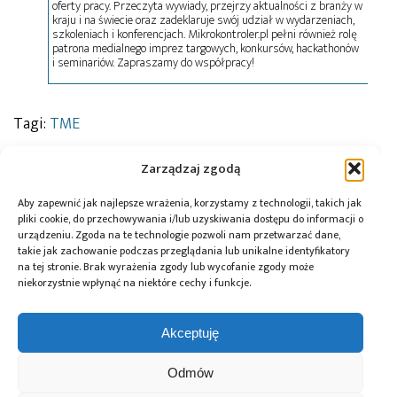
oferty pracy. Przeczyta wywiady, przejrzy aktualności z branży w
kraju i na świecie oraz zadeklaruje swój udział w wydarzeniach,
szkoleniach i konferencjach. Mikrokontroler.pl pełni również rolę
patrona medialnego imprez targowych, konkursów, hackathonów
i seminariów. Zapraszamy do współpracy!
Tagi:
TME
Zarządzaj zgodą
Przeczytaj również:
Aby zapewnić jak najlepsze wrażenia, korzystamy z technologii, takich jak
pliki cookie, do przechowywania i/lub uzyskiwania dostępu do informacji o
urządzeniu. Zgoda na te technologie pozwoli nam przetwarzać dane,
takie jak zachowanie podczas przeglądania lub unikalne identyfikatory
na tej stronie. Brak wyrażenia zgody lub wycofanie zgody może
niekorzystnie wpłynąć na niektóre cechy i funkcje.
Global Electronics
Microchip i Micron
Farnell podejmuje
Association
prezentują
współpracę
Akceptuję
opublikowało
architekturę
z Hailo w zakresie
normę IPC-A-630A
pamięci masowej
Edge AI
Odmów
dotyczącą
PCIe® Gen 6 dla AI