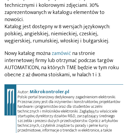
technicznymi i kolorowymi zdjęciami. 30%
zaprezentowanych w katalogu elementów to
nowości.
Katalog jest dostępny w 8 wersjach językowych:
polskiej, angielskiej, niemieckiej, czeskiej,
węgierskiej, rumuńskiej, włoskiej i bułgarskiej.
Nowy katalog można
zamówić
na stronie
internetowej firmy lub otrzymać podczas targów
AUTOMATICON, na których TME będzie w tym roku
obecne z aż dwoma stoiskami, w halach 1 i 3.
Mikrokontroler.pl
Autor:
Polski portal branżowy dedykowany zagadnieniom elektroniki.
Przeznaczony jest dla inżynierów i konstruktorów, projektantów
hardware i programistów oraz dla studentów uczelni
technicznych i miłośników elektroniki. Zaglądają tu właściciele
startupów, dyrektorzy działów R&D, zarządzający średniego
szczebla i prezesi dużych przedsiębiorstw. Oprócz artykułów
technicznych, czytelnik znajdzie tu porady i pełne kursy
przedmiotowe, informacje o trendach w elektronice, a także