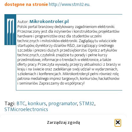
dostępne na stronie
http://www.stm32.eu
.
Mikrokontroler.pl
Autor:
Polski portal branżowy dedykowany zagadnieniom elektroniki.
Przeznaczony jest dla inżynierów i konstruktorów, projektantów
hardware i programistów oraz dla studentów uczelni
technicznych i miłośników elektroniki. Zaglądają tu właściciele
startupów, dyrektorzy działów R&D, zarządzający średniego
szczebla i prezesi dużych przedsiębiorstw. Oprócz artykułów
technicznych, czytelnik znajdzie tu porady i pełne kursy
przedmiotowe, informacje o trendach w elektronice, a także
oferty pracy. Przeczyta wywiady, przejrzy aktualności z branży w
kraju i na świecie oraz zadeklaruje swój udział w wydarzeniach,
szkoleniach i konferencjach. Mikrokontroler.pl pełni również rolę
patrona medialnego imprez targowych, konkursów, hackathonów
i seminariów. Zapraszamy do współpracy!
Tagi:
BTC
,
konkurs
,
programator
,
STM32
,
STMicroelectronics
Zarządzaj zgodą