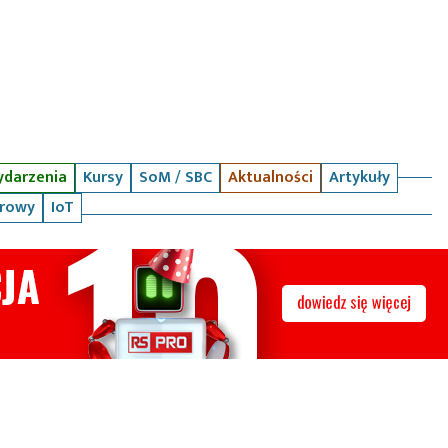
darzenia
Kursy
SoM / SBC
Aktualności
Artykuły
arowy
IoT