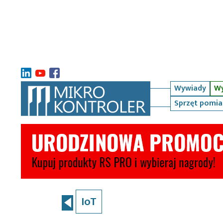
Wywiady
Wy
Sprzęt pomi
IoT