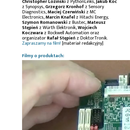
Christopher Lozinski
z PythonLinks,
Jakub Koc
z Synopsys,
Grzegorz Kronhof
z Sensory
Diagnostics,
Maciej Czerwiński
z MC
Electronics,
Marcin Knafel
z Hitachi Energy,
Szymon Romanowski
z Bustec,
Mateusz
Stępień
z Würth Elektronik,
Wojciech
Koczwara
z Rockwell Automation oraz
organizator
Rafał Stępień
z DoktorTronik.
Zapraszamy na film!
[materiał redakcyjny]
Filmy o produktach: