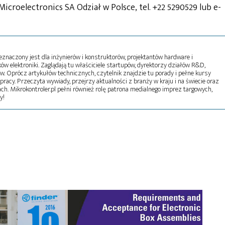
Microelectronics SA Odział w Polsce, tel. +22 5290529 lub e-
naczony jest dla inżynierów i konstruktorów, projektantów hardware i
w elektroniki. Zaglądają tu właściciele startupów, dyrektorzy działów R&D,
tw. Oprócz artykułów technicznych, czytelnik znajdzie tu porady i pełne kursy
pracy. Przeczyta wywiady, przejrzy aktualności z branży w kraju i na świecie oraz
ch. Mikrokontroler.pl pełni również rolę patrona medialnego imprez targowych,
y!