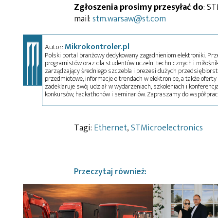
Zgłoszenia prosimy przesyłać do
: ST
mail:
stm.warsaw@st.com
Mikrokontroler.pl
Autor:
Polski portal branżowy dedykowany zagadnieniom elektroniki. Przez
programistów oraz dla studentów uczelni technicznych i miłośnikó
zarządzający średniego szczebla i prezesi dużych przedsiębiors
przedmiotowe, informacje o trendach w elektronice, a także oferty 
zadeklaruje swój udział w wydarzeniach, szkoleniach i konferencja
konkursów, hackathonów i seminariów. Zapraszamy do współprac
Tagi:
Ethernet
,
STMicroelectronics
Przeczytaj również: