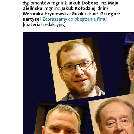
dyplomantów: mgr inż.
Jakub Dobosz
, inż.
Maja
Zielińska
, mgr inż.
Jakub Kołodziej
, dr inż
Weronika Hryniewska-Guzik
i dr inż.
Grzegorz
Bartyzel
.
Zapraszamy do obejrzenia filmu!
[materiał redakcyjny]