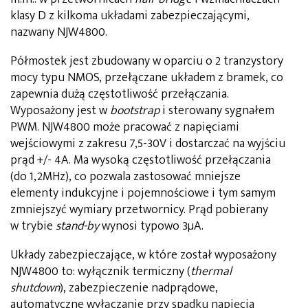
klasy D z kilkoma układami zabezpieczającymi,
nazwany NJW4800.
Półmostek jest zbudowany w oparciu o 2 tranzystory
mocy typu NMOS, przełączane układem z bramek, co
zapewnia dużą częstotliwość przełączania.
Wyposażony jest w
bootstrap
i sterowany sygnałem
PWM. NJW4800 może pracować z napięciami
wejściowymi z zakresu 7,5-30V i dostarczać na wyjściu
prąd +/- 4A. Ma wysoką częstotliwość przełączania
(do 1,2MHz), co pozwala zastosować mniejsze
elementy indukcyjne i pojemnościowe i tym samym
zmniejszyć wymiary przetwornicy. Prąd pobierany
w trybie
stand-by
wynosi typowo 3µA.
Układy zabezpieczające, w które został wyposażony
NJW4800 to: wyłącznik termiczny (
thermal
shutdown
), zabezpieczenie nadprądowe,
automatyczne wyłączanie przy spadku napięcia