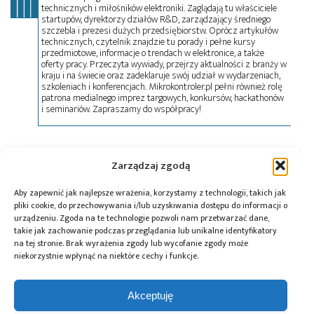
technicznych i miłośników elektroniki. Zaglądają tu właściciele
startupów, dyrektorzy działów R&D, zarządzający średniego
szczebla i prezesi dużych przedsiębiorstw. Oprócz artykułów
technicznych, czytelnik znajdzie tu porady i pełne kursy
przedmiotowe, informacje o trendach w elektronice, a także
oferty pracy. Przeczyta wywiady, przejrzy aktualności z branży w
kraju i na świecie oraz zadeklaruje swój udział w wydarzeniach,
szkoleniach i konferencjach. Mikrokontroler.pl pełni również rolę
patrona medialnego imprez targowych, konkursów, hackathonów
i seminariów. Zapraszamy do współpracy!
Tagi:
generator
,
Soyter
Zarządzaj zgodą
Aby zapewnić jak najlepsze wrażenia, korzystamy z technologii, takich jak
pliki cookie, do przechowywania i/lub uzyskiwania dostępu do informacji o
Przeczytaj również:
urządzeniu. Zgoda na te technologie pozwoli nam przetwarzać dane,
takie jak zachowanie podczas przeglądania lub unikalne identyfikatory
na tej stronie. Brak wyrażenia zgody lub wycofanie zgody może
niekorzystnie wpłynąć na niektóre cechy i funkcje.
Akceptuję
10 lat Finder
Global Electronics
Microchip i Micron