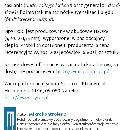
zasilania (
undervoltage lockout
) oraz generator
dead-
time’u
. Półmostek ma też nóżkę sygnalizacji błędu
(
fault indicator output
).
NJW4800 jest produkowany w obudowie HSOP8
(5,2×6,2×1,55 mm), wyposażonej w pad oddający
ciepło. Próbki są dostępne u producenta, a cena
referencyjna wynosi 200 jenów (ok. 6,80zł) za sztukę.
Szczegółowe informacje, w tym nota katalogowa, są
dostępne pod adresem:
http://semicon.njr.co.jp/
Więcej informacji: Soyter Sp. z o.o., Klaudyn, ul.
Ekologiczna 14/16, 05-080 Izabelin,
http://www.soyter.pl
Mikrokontroler.pl
Autor:
Polski portal branżowy dedykowany zagadnieniom elektroniki.
Przeznaczony jest dla inżynierów i konstruktorów, projektantów
hardware i programistów oraz dla studentów uczelni