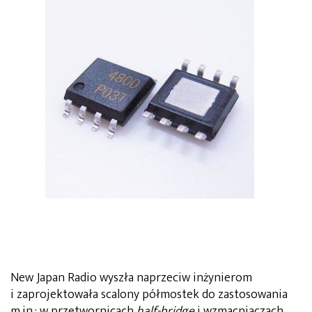
New Japan Radio wyszła naprzeciw inżynierom
i zaprojektowała scalony półmostek do zastosowania
m.in.: w przetwornicach
half-bridge
i wzmacniaczach