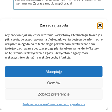
i seminariów. Zapraszamy do współpracy!
Tagi:
PCB
Zarządzaj zgodą
Aby zapewnić jak najlepsze wrażenia, korzystamy z technologii, takich jak
pliki cookie, do przechowywania i/lub uzyskiwania dostępu do informacji o
Przeczytaj również:
urządzeniu. Zgoda na te technologie pozwoli nam przetwarzać dane,
takie jak zachowanie podczas przeglądania lub unikalne identyfikatory
na tej stronie. Brak wyrażenia zgody lub wycofanie zgody może
niekorzystnie wpłynąć na niektóre cechy i funkcje.
Akceptuję
Automatyzacja
Paweł Pieczul:
Global Electronics
magazynu
Nowoczesny chip
Association
Odmów
komponentów –
powstaje dwa
opublikowało
większa
razy
normę IPC-A-630A
efektywność
dotyczącą
Zobacz preferencje
i ciągłość
obudów
produkcji z ESSEGI
elektronicznych
Polityka ciasteczek
Oświadczenie o prywatności
AUTOMATION