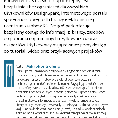
Konwerter PCB dla SketchUp dostępny jest
bezpłatnie i bez ograniczeń dla wszystkich
użytkowników DesignSpark, internetowego portalu
społecznościowego dla branży elektronicznej
i centrum zasobów RS. DesignSpark oferuje
bezpłatny dostęp do informacji z branży, zasobów
do pobrania i opinii innych użytkowników oraz
ekspertów. Użytkownicy mają również pełny dostęp
do tutoriali wideo oraz przykładowych projektów.
Mikrokontroler.pl
Autor:
Polski portal branżowy dedykowany zagadnieniom elektroniki.
Przeznaczony jest dla inżynierów i konstruktorów, projektantów
hardware i programistów oraz dla studentów uczelni
technicznych i miłośników elektroniki. Zaglądają tu właściciele
startupów, dyrektorzy działów R&D, zarządzający średniego
szczebla i prezesi dużych przedsiębiorstw. Oprócz artykułów
technicznych, czytelnik znajdzie tu porady i pełne kursy
przedmiotowe, informacje o trendach w elektronice, a także
oferty pracy. Przeczyta wywiady, przejrzy aktualności z branży w
kraju i na świecie oraz zadeklaruje swój udział w wydarzeniach,
szkoleniach i konferencjach. Mikrokontroler.pl pełni również rolę
patrona medialnego imprez targowych, konkursów, hackathonów