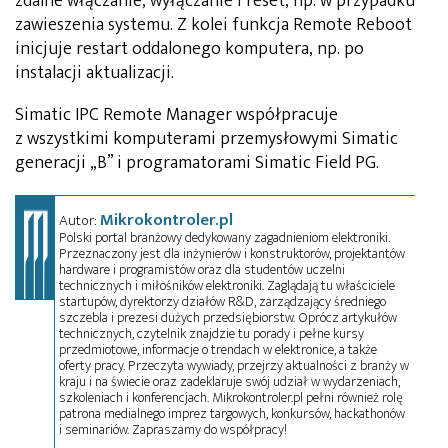
zdalne włączanie, wyłączanie i reset, np. w przypadku
zawieszenia systemu. Z kolei funkcja Remote Reboot
inicjuje restart oddalonego komputera, np. po
instalacji aktualizacji.
Simatic IPC Remote Manager współpracuje
z wszystkimi komputerami przemysłowymi Simatic
generacji „B” i programatorami Simatic Field PG.
Mikrokontroler.pl
Autor:
Polski portal branżowy dedykowany zagadnieniom elektroniki.
Przeznaczony jest dla inżynierów i konstruktorów, projektantów
hardware i programistów oraz dla studentów uczelni
technicznych i miłośników elektroniki. Zaglądają tu właściciele
startupów, dyrektorzy działów R&D, zarządzający średniego
szczebla i prezesi dużych przedsiębiorstw. Oprócz artykułów
technicznych, czytelnik znajdzie tu porady i pełne kursy
przedmiotowe, informacje o trendach w elektronice, a także
oferty pracy. Przeczyta wywiady, przejrzy aktualności z branży w
kraju i na świecie oraz zadeklaruje swój udział w wydarzeniach,
szkoleniach i konferencjach. Mikrokontroler.pl pełni również rolę
patrona medialnego imprez targowych, konkursów, hackathonów
i seminariów. Zapraszamy do współpracy!