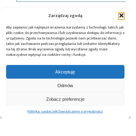
Tagi:
automatyka
,
news
,
Siemens
,
SIMATIC
Zarządzaj zgodą
Aby zapewnić jak najlepsze wrażenia, korzystamy z technologii, takich jak
pliki cookie, do przechowywania i/lub uzyskiwania dostępu do informacji o
urządzeniu. Zgoda na te technologie pozwoli nam przetwarzać dane,
Przeczytaj również:
takie jak zachowanie podczas przeglądania lub unikalne identyfikatory
na tej stronie. Brak wyrażenia zgody lub wycofanie zgody może
niekorzystnie wpłynąć na niektóre cechy i funkcje.
Akceptuję
Global Electronics
Microchip i Micron
Farnell podejmuje
Association
prezentują
współpracę
Odmów
opublikowało
architekturę
z Hailo w zakresie
normę IPC-A-630A
pamięci masowej
Edge AI
Zobacz preferencje
dotyczącą
PCIe® Gen 6 dla AI
obudów
oraz centrów
Polityka ciasteczek
Oświadczenie o prywatności
elektronicznych
danych
Advertising prices
Kontakt
Polityka prywatności