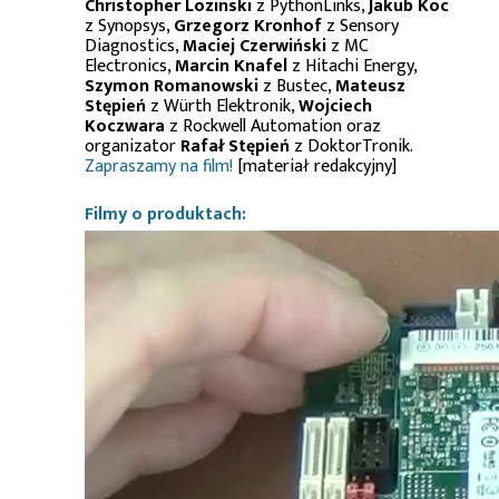
Christopher Lozinski
z PythonLinks,
Jakub Koc
z Synopsys,
Grzegorz Kronhof
z Sensory
Diagnostics,
Maciej Czerwiński
z MC
Electronics,
Marcin Knafel
z Hitachi Energy,
Szymon Romanowski
z Bustec,
Mateusz
Stępień
z Würth Elektronik,
Wojciech
Koczwara
z Rockwell Automation oraz
organizator
Rafał Stępień
z DoktorTronik.
Zapraszamy na film!
[materiał redakcyjny]
Filmy o produktach: