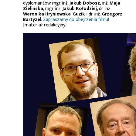
dyplomantów: mgr inż.
Jakub Dobosz
, inż.
Maja
Zielińska
, mgr inż.
Jakub Kołodziej
, dr inż
Weronika Hryniewska-Guzik
i dr inż.
Grzegorz
Bartyzel
.
Zapraszamy do obejrzenia filmu!
[materiał redakcyjny]