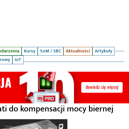
darzenia
Kursy
SoM / SBC
Aktualności
Artykuły
arowy
IoT
ati do kompensacji mocy biernej