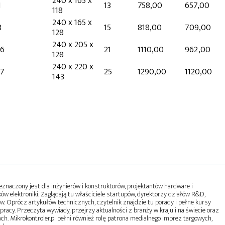
240 x 165 x
1
13
758,00
657,00
118
240 x 165 x
3
15
818,00
709,00
128
240 x 205 x
96
21
1110,00
962,00
128
240 x 220 x
77
25
1290,00
1120,00
143
naczony jest dla inżynierów i konstruktorów, projektantów hardware i
w elektroniki. Zaglądają tu właściciele startupów, dyrektorzy działów R&D,
tw. Oprócz artykułów technicznych, czytelnik znajdzie tu porady i pełne kursy
pracy. Przeczyta wywiady, przejrzy aktualności z branży w kraju i na świecie oraz
ch. Mikrokontroler.pl pełni również rolę patrona medialnego imprez targowych,