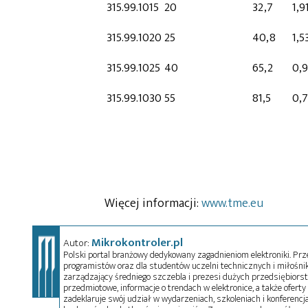
315.99.1015
20
32,7
1,9
315.99.1020
25
40,8
1,5
315.99.1025
40
65,2
0,
315.99.1030
55
81,5
0,
Więcej informacji:
www.tme.eu
Mikrokontroler.pl
Autor:
Polski portal branżowy dedykowany zagadnieniom elektroniki. Przez
programistów oraz dla studentów uczelni technicznych i miłośnikó
zarządzający średniego szczebla i prezesi dużych przedsiębiors
przedmiotowe, informacje o trendach w elektronice, a także oferty 
zadeklaruje swój udział w wydarzeniach, szkoleniach i konferencja