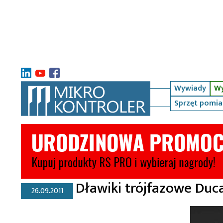
Wywiady
Wy
Sprzęt pomi
Dławiki trójfazowe Duc
26.09.2011