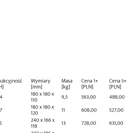
dukcyjność
Wymiary
Masa
Cena 1+
Cena 5+
H]
[mm]
[kg]
[PLN]
[PLN]
180 x 180 x
84
9,5
563,00
488,00
110
180 x 180 x
07
11
608,00
527,00
120
240 x 166 x
5
13
728,00
631,00
118