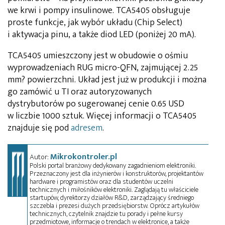
we krwi i pompy insulinowe. TCA5405 obsługuje
proste funkcje, jak wybór układu (Chip Select)
i aktywacja pinu, a także diod LED (poniżej 20 mA).
TCA5405 umieszczony jest w obudowie o ośmiu
wyprowadzeniach RUG micro-QFN, zajmującej 2.25
mm? powierzchni. Układ jest już w produkcji i można
go zamówić u TI oraz autoryzowanych
dystrybutorów po sugerowanej cenie 0.65 USD
w liczbie 1000 sztuk. Więcej informacji o TCA5405
znajduje się pod
adresem
.
Mikrokontroler.pl
Autor:
Polski portal branżowy dedykowany zagadnieniom elektroniki.
Przeznaczony jest dla inżynierów i konstruktorów, projektantów
hardware i programistów oraz dla studentów uczelni
technicznych i miłośników elektroniki. Zaglądają tu właściciele
startupów, dyrektorzy działów R&D, zarządzający średniego
szczebla i prezesi dużych przedsiębiorstw. Oprócz artykułów
technicznych, czytelnik znajdzie tu porady i pełne kursy
przedmiotowe, informacje o trendach w elektronice, a także