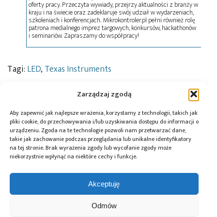
oferty pracy. Przeczyta wywiady, przejrzy aktualności z branży w
kraju i na świecie oraz zadeklaruje swój udział w wydarzeniach,
szkoleniach i konferencjach. Mikrokontroler.pl pełni również rolę
patrona medialnego imprez targowych, konkursów, hackathonów
i seminariów. Zapraszamy do współpracy!
Tagi:
LED
,
Texas Instruments
Zarządzaj zgodą
Przeczytaj również:
Aby zapewnić jak najlepsze wrażenia, korzystamy z technologii, takich jak
pliki cookie, do przechowywania i/lub uzyskiwania dostępu do informacji o
urządzeniu. Zgoda na te technologie pozwoli nam przetwarzać dane,
takie jak zachowanie podczas przeglądania lub unikalne identyfikatory
na tej stronie. Brak wyrażenia zgody lub wycofanie zgody może
niekorzystnie wpłynąć na niektóre cechy i funkcje.
Automatyzacja
Paweł Pieczul:
Global Electronics
magazynu
Nowoczesny chip
Association
Akceptuję
komponentów –
powstaje dwa
opublikowało
większa
razy
normę IPC-A-630A
Odmów
efektywność
dotyczącą