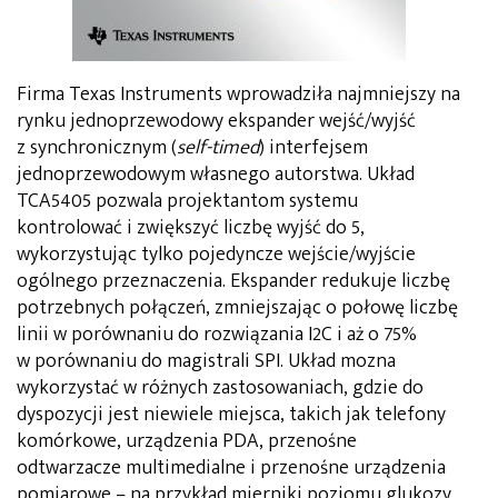
Firma Texas Instruments wprowadziła najmniejszy na
rynku jednoprzewodowy ekspander wejść/wyjść
z synchronicznym (
self-timed
) interfejsem
jednoprzewodowym własnego autorstwa. Układ
TCA5405 pozwala projektantom systemu
kontrolować i zwiększyć liczbę wyjść do 5,
wykorzystując tylko pojedyncze wejście/wyjście
ogólnego przeznaczenia. Ekspander redukuje liczbę
potrzebnych połączeń, zmniejszając o połowę liczbę
linii w porównaniu do rozwiązania I2C i aż o 75%
w porównaniu do magistrali SPI. Układ mozna
wykorzystać w różnych zastosowaniach, gdzie do
dyspozycji jest niewiele miejsca, takich jak telefony
komórkowe, urządzenia PDA, przenośne
odtwarzacze multimedialne i przenośne urządzenia
pomiarowe – na przykład mierniki poziomu glukozy