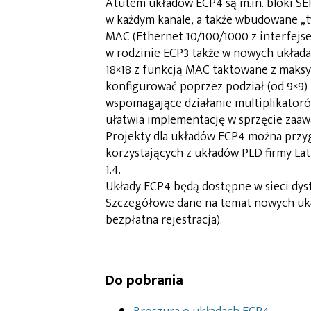
Atutem układów ECP4 są m.in. bloki SE
w każdym kanale, a także wbudowane „twa
MAC (Ethernet 10/100/1000 z interfejsem
w rodzinie ECP3 także w nowych układa
18×18 z funkcją MAC taktowane z maksy
konfigurować poprzez podział (od 9×9)
wspomagające działanie multiplikatoró
ułatwia implementację w sprzęcie zaaw
Projekty dla układów ECP4 można prz
korzystających z układów PLD firmy La
1.4.
Układy ECP4 będą dostępne w sieci dyst
Szczegółowe dane na temat nowych ukł
bezpłatna rejestracja).
Do pobrania