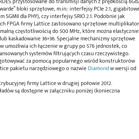
RDES przystosowane do transmisji danych z prędkością 6Gb
rde” bloki sprzętowe, m.in.: interfejsy PCIe 2.1, gigabitow
 SGMII dla PHY), czy interfejsy SRIO 2.1. Podobnie jak
ch FPGA firmy Lattice zastosowano sprzętowe multiplikato
malną częstotliwością do 500 MHz, które można elastycznie
 lub kaskadowanie 36×36. Specjalne mechanizmy sprzętowe
w umożliwia ich łączenie w grupy po 576 jednostek, co
ansowanych systemów filtrujących czasu rzeczywistego.
ygotowywać za pomocą popularnego wśród konstruktorów
ttice pakietu narzędziowego o nazwie
Diamond
w wersji od
rybucyjnej firmy Lattice w drugiej połowie 2012.
adów są dostępne w załączniku poniżej (konieczna