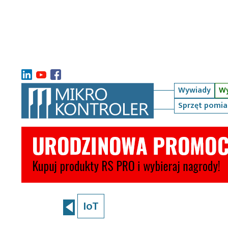
Wywiady
Wy
Sprzęt pomi
IoT