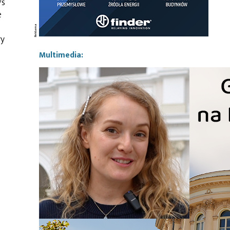
/s
e
ry
Multimedia: