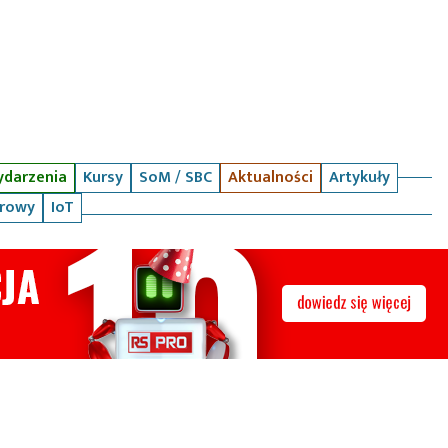
darzenia
Kursy
SoM / SBC
Aktualności
Artykuły
arowy
IoT