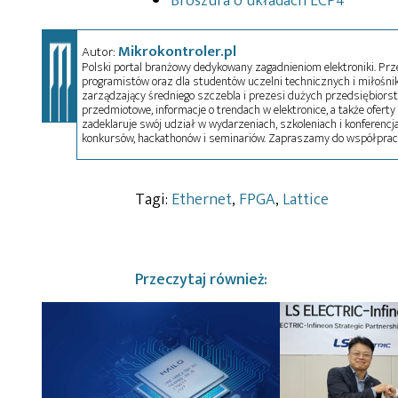
Broszura o układach ECP4
Mikrokontroler.pl
Autor:
Polski portal branżowy dedykowany zagadnieniom elektroniki. Przez
programistów oraz dla studentów uczelni technicznych i miłośnikó
zarządzający średniego szczebla i prezesi dużych przedsiębiors
przedmiotowe, informacje o trendach w elektronice, a także oferty 
zadeklaruje swój udział w wydarzeniach, szkoleniach i konferencja
konkursów, hackathonów i seminariów. Zapraszamy do współprac
Tagi:
Ethernet
,
FPGA
,
Lattice
Przeczytaj również: