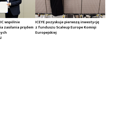
RIC wspólnie
ICEYE pozyskuje pierwszą inwestycję
ia zasilania prądem
z funduszu Scaleup Europe Komisji
nych
Europejskiej
I