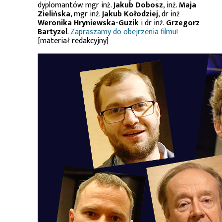
dyplomantów: mgr inż.
Jakub Dobosz
, inż.
Maja
Zielińska
, mgr inż.
Jakub Kołodziej
, dr inż
Weronika Hryniewska-Guzik
i dr inż.
Grzegorz
Bartyzel
.
Zapraszamy do obejrzenia filmu!
[materiał redakcyjny]