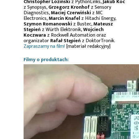
Christopher Lozinski
z PythonLinks,
Jakub Koc
z Synopsys,
Grzegorz Kronhof
z Sensory
Diagnostics,
Maciej Czerwiński
z MC
Electronics,
Marcin Knafel
z Hitachi Energy,
Szymon Romanowski
z Bustec,
Mateusz
Stępień
z Würth Elektronik,
Wojciech
Koczwara
z Rockwell Automation oraz
organizator
Rafał Stępień
z DoktorTronik.
Zapraszamy na film!
[materiał redakcyjny]
Filmy o produktach: