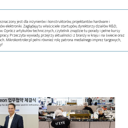
naczony jest dla inżynierów i konstruktorów, projektantów hardware i
w elektroniki. Zaglądają tu właściciele startupów, dyrektorzy działów R&D,
tw. Oprócz artykułów technicznych, czytelnik znajdzie tu porady i pełne kursy
pracy. Przeczyta wywiady, przejrzy aktualności z branży w kraju i na świecie oraz
ch. Mikrokontroler.pl pełni również rolę patrona medialnego imprez targowych,
y!