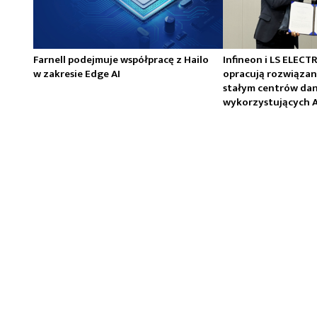
Farnell podejmuje współpracę z Hailo
Infineon i LS ELECT
w zakresie Edge AI
opracują rozwiązan
stałym centrów da
wykorzystujących A