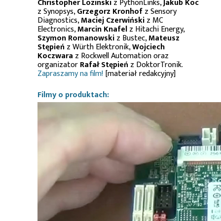
Christopher Lozinski
z PythonLinks,
Jakub Koc
z Synopsys,
Grzegorz Kronhof
z Sensory
Diagnostics,
Maciej Czerwiński
z MC
Electronics,
Marcin Knafel
z Hitachi Energy,
Szymon Romanowski
z Bustec,
Mateusz
Stępień
z Würth Elektronik,
Wojciech
Koczwara
z Rockwell Automation oraz
organizator
Rafał Stępień
z DoktorTronik.
Zapraszamy na film!
[materiał redakcyjny]
Filmy o produktach: