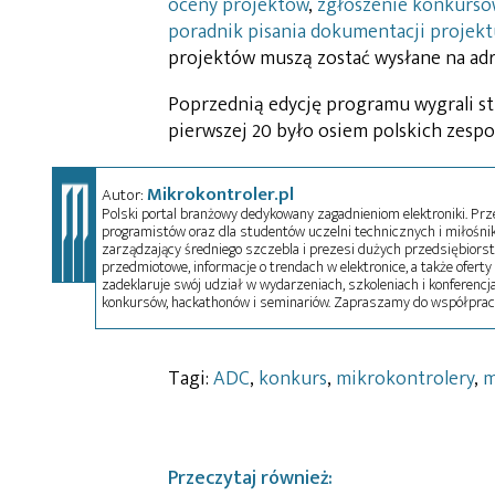
oceny projektów
,
zgłoszenie konkurs
poradnik pisania dokumentacji projekt
projektów muszą zostać wysłane na ad
Poprzednią edycję programu wygrali stud
pierwszej 20 było osiem polskich zespo
Mikrokontroler.pl
Autor:
Polski portal branżowy dedykowany zagadnieniom elektroniki. Przez
programistów oraz dla studentów uczelni technicznych i miłośnikó
zarządzający średniego szczebla i prezesi dużych przedsiębiors
przedmiotowe, informacje o trendach w elektronice, a także oferty 
zadeklaruje swój udział w wydarzeniach, szkoleniach i konferencja
konkursów, hackathonów i seminariów. Zapraszamy do współprac
Tagi:
ADC
,
konkurs
,
mikrokontrolery
,
m
Przeczytaj również: