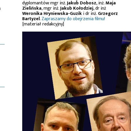
dyplomantów: mgr inż.
Jakub Dobosz
, inż.
Maja
h
Zielińska
, mgr inż.
Jakub Kołodziej
, dr inż
Weronika Hryniewska-Guzik
i dr inż.
Grzegorz
Bartyzel
.
Zapraszamy do obejrzenia filmu!
[materiał redakcyjny]