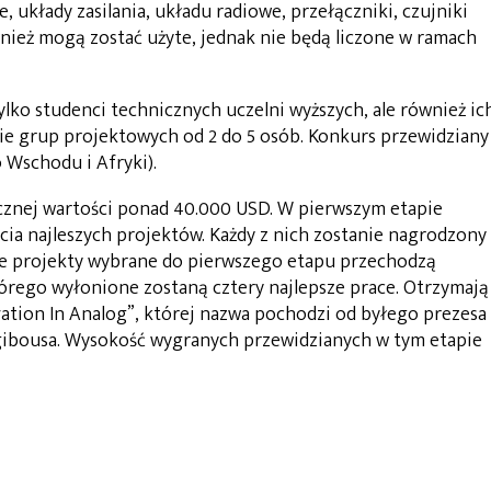
 układy zasilania, układu radiowe, przełączniki, czujniki
nież mogą zostać użyte, jednak nie będą liczone w ramach
lko studenci technicznych uczelni wyższych, ale również ic
ie grup projektowych od 2 do 5 osób. Konkurs przewidziany
 Wschodu i Afryki).
cznej wartości ponad 40.000 USD. W pierwszym etapie
ia najleszych projektów. Każdy z nich zostanie nagrodzony
ie projekty wybrane do pierwszego etapu przechodzą
órego wyłonione zostaną cztery najlepsze prace. Otrzymają
ation In Analog”, której nazwa pochodzi od byłego prezesa
gibousa. Wysokość wygranych przewidzianych w tym etapie