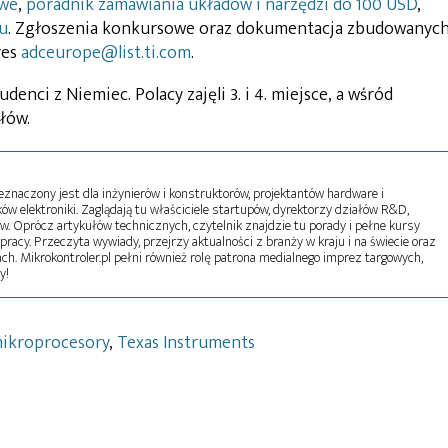
owe
,
poradnik zamawiania układów i narzędzi do 100 USD
,
u
. Zgłoszenia konkursowe oraz dokumentacja zbudowanyc
res
adceurope@list.ti.com
.
enci z Niemiec. Polacy zajęli 3. i 4. miejsce, a wśród
łów.
naczony jest dla inżynierów i konstruktorów, projektantów hardware i
w elektroniki. Zaglądają tu właściciele startupów, dyrektorzy działów R&D,
tw. Oprócz artykułów technicznych, czytelnik znajdzie tu porady i pełne kursy
pracy. Przeczyta wywiady, przejrzy aktualności z branży w kraju i na świecie oraz
ch. Mikrokontroler.pl pełni również rolę patrona medialnego imprez targowych,
y!
ikroprocesory
,
Texas Instruments