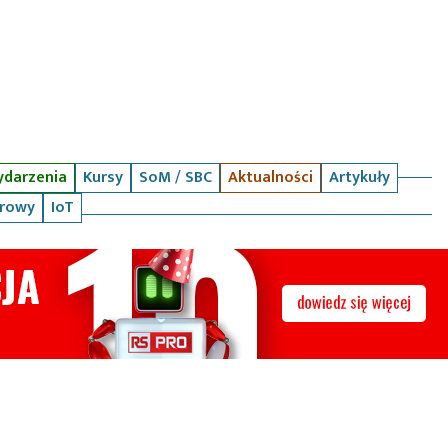
darzenia
Kursy
SoM / SBC
Aktualności
Artykuły
arowy
IoT