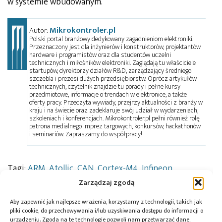
w systemie wbudowanym.
Mikrokontroler.pl
Autor:
Polski portal branżowy dedykowany zagadnieniom elektroniki.
Przeznaczony jest dla inżynierów i konstruktorów, projektantów
hardware i programistów oraz dla studentów uczelni
technicznych i miłośników elektroniki. Zaglądają tu właściciele
startupów, dyrektorzy działów R&D, zarządzający średniego
szczebla i prezesi dużych przedsiębiorstw. Oprócz artykułów
technicznych, czytelnik znajdzie tu porady i pełne kursy
przedmiotowe, informacje o trendach w elektronice, a także
oferty pracy. Przeczyta wywiady, przejrzy aktualności z branży w
kraju i na świecie oraz zadeklaruje swój udział w wydarzeniach,
szkoleniach i konferencjach. Mikrokontroler.pl pełni również rolę
patrona medialnego imprez targowych, konkursów, hackathonów
i seminariów. Zapraszamy do współpracy!
Tagi:
ARM
,
Atollic
,
CAN
,
Cortex-M4
,
Infineon
,
mikrokontrolery
,
UART
,
XMC4000
Zarządzaj zgodą
Aby zapewnić jak najlepsze wrażenia, korzystamy z technologii, takich jak
pliki cookie, do przechowywania i/lub uzyskiwania dostępu do informacji o
urządzeniu. Zgoda na te technologie pozwoli nam przetwarzać dane,