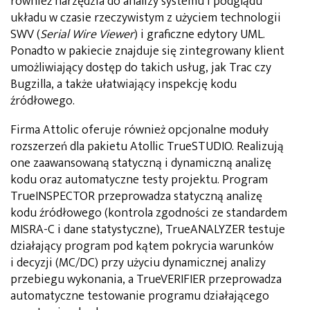
również narzędzia do analizy systemu i podglądu
układu w czasie rzeczywistym z użyciem technologii
SWV (
Serial Wire Viewer
) i graficzne edytory UML.
Ponadto w pakiecie znajduje się zintegrowany klient
umożliwiający dostęp do takich usług, jak Trac czy
Bugzilla, a także ułatwiający inspekcję kodu
źródłowego.
Firma Attolic oferuje również opcjonalne moduły
rozszerzeń dla pakietu Atollic TrueSTUDIO. Realizują
one zaawansowaną statyczną i dynamiczną analizę
kodu oraz automatyczne testy projektu. Program
TrueINSPECTOR przeprowadza statyczną analizę
kodu źródłowego (kontrola zgodności ze standardem
MISRA-C i dane statystyczne), TrueANALYZER testuje
działający program pod kątem pokrycia warunków
i decyzji (MC/DC) przy użyciu dynamicznej analizy
przebiegu wykonania, a TrueVERIFIER przeprowadza
automatyczne testowanie programu działającego