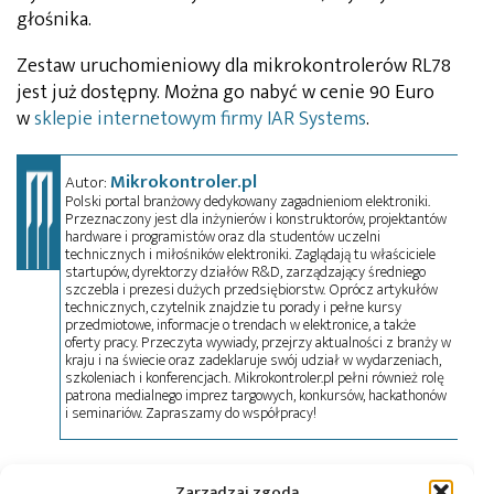
głośnika.
Zestaw uruchomieniowy dla mikrokontrolerów RL78
jest już dostępny. Można go nabyć w cenie 90 Euro
w
sklepie internetowym firmy IAR Systems
.
Mikrokontroler.pl
Autor:
Polski portal branżowy dedykowany zagadnieniom elektroniki.
Przeznaczony jest dla inżynierów i konstruktorów, projektantów
hardware i programistów oraz dla studentów uczelni
technicznych i miłośników elektroniki. Zaglądają tu właściciele
startupów, dyrektorzy działów R&D, zarządzający średniego
szczebla i prezesi dużych przedsiębiorstw. Oprócz artykułów
technicznych, czytelnik znajdzie tu porady i pełne kursy
przedmiotowe, informacje o trendach w elektronice, a także
oferty pracy. Przeczyta wywiady, przejrzy aktualności z branży w
kraju i na świecie oraz zadeklaruje swój udział w wydarzeniach,
szkoleniach i konferencjach. Mikrokontroler.pl pełni również rolę
patrona medialnego imprez targowych, konkursów, hackathonów
i seminariów. Zapraszamy do współpracy!
Tagi:
IAR
,
news
,
Renesas
,
zestaw uruchomieniowy
Zarządzaj zgodą