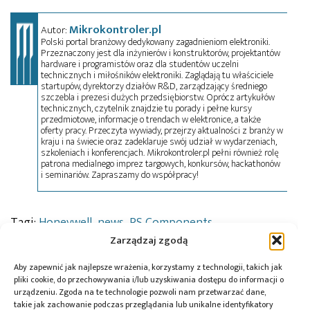
Mikrokontroler.pl
Autor:
Polski portal branżowy dedykowany zagadnieniom elektroniki.
Przeznaczony jest dla inżynierów i konstruktorów, projektantów
hardware i programistów oraz dla studentów uczelni
technicznych i miłośników elektroniki. Zaglądają tu właściciele
startupów, dyrektorzy działów R&D, zarządzający średniego
szczebla i prezesi dużych przedsiębiorstw. Oprócz artykułów
technicznych, czytelnik znajdzie tu porady i pełne kursy
przedmiotowe, informacje o trendach w elektronice, a także
oferty pracy. Przeczyta wywiady, przejrzy aktualności z branży w
kraju i na świecie oraz zadeklaruje swój udział w wydarzeniach,
szkoleniach i konferencjach. Mikrokontroler.pl pełni również rolę
patrona medialnego imprez targowych, konkursów, hackathonów
i seminariów. Zapraszamy do współpracy!
Tagi:
Honeywell
,
news
,
RS Components
Zarządzaj zgodą
Aby zapewnić jak najlepsze wrażenia, korzystamy z technologii, takich jak
pliki cookie, do przechowywania i/lub uzyskiwania dostępu do informacji o
Przeczytaj również:
urządzeniu. Zgoda na te technologie pozwoli nam przetwarzać dane,
takie jak zachowanie podczas przeglądania lub unikalne identyfikatory