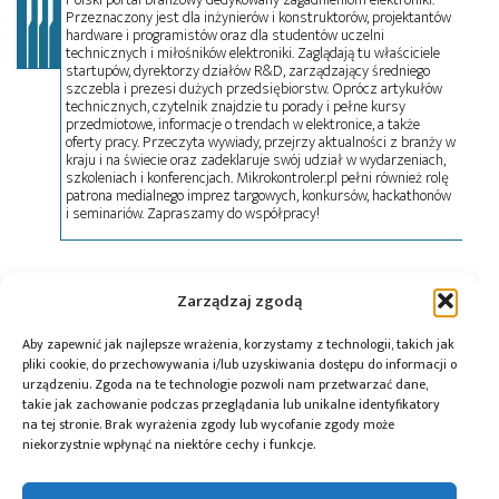
Przeznaczony jest dla inżynierów i konstruktorów, projektantów
hardware i programistów oraz dla studentów uczelni
technicznych i miłośników elektroniki. Zaglądają tu właściciele
startupów, dyrektorzy działów R&D, zarządzający średniego
szczebla i prezesi dużych przedsiębiorstw. Oprócz artykułów
technicznych, czytelnik znajdzie tu porady i pełne kursy
przedmiotowe, informacje o trendach w elektronice, a także
oferty pracy. Przeczyta wywiady, przejrzy aktualności z branży w
kraju i na świecie oraz zadeklaruje swój udział w wydarzeniach,
szkoleniach i konferencjach. Mikrokontroler.pl pełni również rolę
patrona medialnego imprez targowych, konkursów, hackathonów
i seminariów. Zapraszamy do współpracy!
Tagi:
Ethernet
,
news
,
Texas Instruments
Zarządzaj zgodą
Aby zapewnić jak najlepsze wrażenia, korzystamy z technologii, takich jak
pliki cookie, do przechowywania i/lub uzyskiwania dostępu do informacji o
urządzeniu. Zgoda na te technologie pozwoli nam przetwarzać dane,
Przeczytaj również:
takie jak zachowanie podczas przeglądania lub unikalne identyfikatory
na tej stronie. Brak wyrażenia zgody lub wycofanie zgody może
niekorzystnie wpłynąć na niektóre cechy i funkcje.