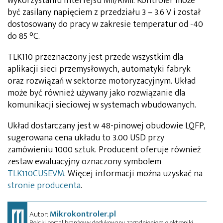
wykorzystaniu interfejsu MII/RMII. Kontroler może
być zasilany napięciem z przedziału 3 – 3.6 V i został
dostosowany do pracy w zakresie temperatur od -40
do 85 °C.
TLK110 przeznaczony jest przede wszystkim dla
aplikacji sieci przemysłowych, automatyki fabryk
oraz rozwiązań w sektorze motoryzacyjnym. Układ
może być również używany jako rozwiązanie dla
komunikacji sieciowej w systemach wbudowanych.
Układ dostarczany jest w 48-pinowej obudowie LQFP,
sugerowana cena układu to 3.00 USD przy
zamówieniu 1000 sztuk. Producent oferuje również
zestaw ewaluacyjny oznaczony symbolem
TLK110CUSEVM
. Więcej informacji można uzyskać na
stronie producenta
.
Mikrokontroler.pl
Autor:
Polski portal branżowy dedykowany zagadnieniom elektroniki.