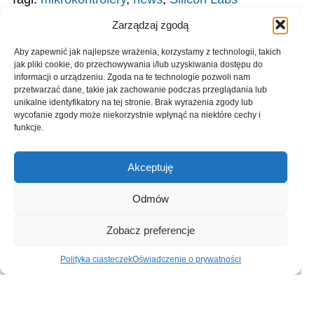
Zarządzaj zgodą
Aby zapewnić jak najlepsze wrażenia, korzystamy z technologii, takich
Przeczytaj również:
jak pliki cookie, do przechowywania i/lub uzyskiwania dostępu do
informacji o urządzeniu. Zgoda na te technologie pozwoli nam
przetwarzać dane, takie jak zachowanie podczas przeglądania lub
unikalne identyfikatory na tej stronie. Brak wyrażenia zgody lub
wycofanie zgody może niekorzystnie wpłynąć na niektóre cechy i
funkcje.
Global
Microchip
Farnell
Electronics
i Micron
podejmuje
Akceptuję
Association
prezentują
współpracę
opublikowało
architekturę
z Hailo
Odmów
normę IPC-A-
pamięci masowej
w zakresie Edge
630A dotyczącą
PCIe® Gen 6 dla
AI
Zobacz preferencje
obudów
AI oraz centrów
elektronicznych
danych
Polityka ciasteczek
Oświadczenie o prywatności
Polityka
Advertising prices
Kontakt
prywatności
Cennik reklam
O nas