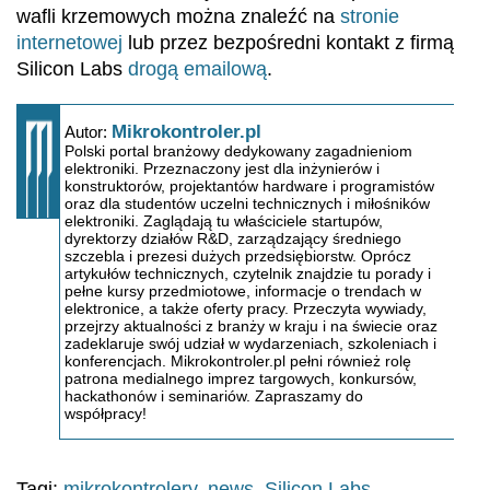
wafli krzemowych można znaleźć na
stronie
internetowej
lub przez bezpośredni kontakt z firmą
Silicon Labs
drogą emailową
.
Mikrokontroler.pl
Autor:
Polski portal branżowy dedykowany zagadnieniom
elektroniki. Przeznaczony jest dla inżynierów i
konstruktorów, projektantów hardware i programistów
oraz dla studentów uczelni technicznych i miłośników
elektroniki. Zaglądają tu właściciele startupów,
dyrektorzy działów R&D, zarządzający średniego
szczebla i prezesi dużych przedsiębiorstw. Oprócz
artykułów technicznych, czytelnik znajdzie tu porady i
pełne kursy przedmiotowe, informacje o trendach w
elektronice, a także oferty pracy. Przeczyta wywiady,
przejrzy aktualności z branży w kraju i na świecie oraz
zadeklaruje swój udział w wydarzeniach, szkoleniach i
konferencjach. Mikrokontroler.pl pełni również rolę
patrona medialnego imprez targowych, konkursów,
hackathonów i seminariów. Zapraszamy do
współpracy!
Tagi:
mikrokontrolery
,
news
,
Silicon Labs