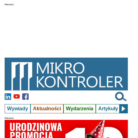
Wywiady
Aktualności
Wydarzenia
Artykuły
Kursy