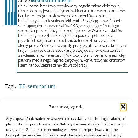
Mikrokontroler.pl
Autor:
Polski portal branżowy dedykowany zagadnieniom elektroniki.
Przeznaczony jest dla inżynierów i konstruktorów, projektantów
hardware i programistów oraz dla studentów uczelni
technicznych i miłośników elektroniki. Zaglądają tu właściciele
startupów, dyrektorzy działów R&D, zarządzający średniego
szczebla i prezesi dużych przedsiębiorstw. Oprócz artykułów
technicznych, czytelnik znajdzie tu porady i pełne kursy
przedmiotowe, informacje o trendach w elektronice, a także
oferty pracy. Przeczyta wywiady, przejrzy aktualności z branży w
kraju i na świecie oraz zadeklaruje swój udział w wydarzeniach,
szkoleniach i konferencjach. Mikrokontroler.pl pełni również rolę
patrona medialnego imprez targowych, konkursów, hackathonów
i seminariów. Zapraszamy do współpracy!
Tagi:
LTE
,
seminarium
Zarządzaj zgodą
Przeczytaj również:
Aby zapewnić jak najlepsze wrażenia, korzystamy z technologii, takich jak
pliki cookie, do przechowywania i/lub uzyskiwania dostępu do informacji o
urządzeniu. Zgoda na te technologie pozwoli nam przetwarzać dane,
takie jak zachowanie podczas przeglądania lub unikalne identyfikatory