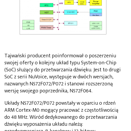
Tajwański producent poinformował o poszerzeniu
swojej oferty o kolejny układ typu System-on-Chip
(SoC) służący do przetwarzania dźwięku. Jest to drugi
SoC z serii NuVoice, występuje w dwóch wersjach,
nazwanych N572F072/P072 i stanowi rozszerzoną
wersję swojego poprzednika, N572F064.
Układy N572F072/P072 powstały w oparciu o rdzeń
ARM Cortex-M0 mogący pracować z częstotliwością
do 48 MHz. Wśród dedykowanego do przetwarzania
dźwięku wyposażenia układu należą: