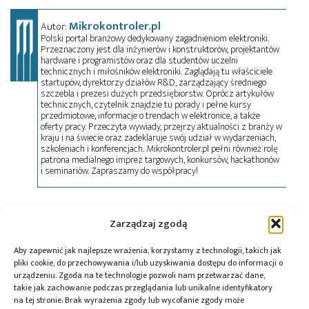
Mikrokontroler.pl
Autor:
Polski portal branżowy dedykowany zagadnieniom elektroniki.
Przeznaczony jest dla inżynierów i konstruktorów, projektantów
hardware i programistów oraz dla studentów uczelni
technicznych i miłośników elektroniki. Zaglądają tu właściciele
startupów, dyrektorzy działów R&D, zarządzający średniego
szczebla i prezesi dużych przedsiębiorstw. Oprócz artykułów
technicznych, czytelnik znajdzie tu porady i pełne kursy
przedmiotowe, informacje o trendach w elektronice, a także
oferty pracy. Przeczyta wywiady, przejrzy aktualności z branży w
kraju i na świecie oraz zadeklaruje swój udział w wydarzeniach,
szkoleniach i konferencjach. Mikrokontroler.pl pełni również rolę
patrona medialnego imprez targowych, konkursów, hackathonów
i seminariów. Zapraszamy do współpracy!
Tagi:
news
,
Nuvoton
Zarządzaj zgodą
Aby zapewnić jak najlepsze wrażenia, korzystamy z technologii, takich jak
pliki cookie, do przechowywania i/lub uzyskiwania dostępu do informacji o
urządzeniu. Zgoda na te technologie pozwoli nam przetwarzać dane,
Przeczytaj również:
takie jak zachowanie podczas przeglądania lub unikalne identyfikatory
na tej stronie. Brak wyrażenia zgody lub wycofanie zgody może