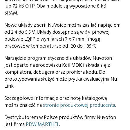
lub 72 kB OTP. Oba modele są wyposażone 8 kB
SRAM.
Nowe układy z serii NuVoice można zasilać napięciem
od 2.4 do 5.5 V. Układy dostępne są w 64-pinowej
budowie LQFP o wymiarach 7 x 7 mm i mogą
pracować w temperaturze od -20 do +85°C.
Narzędzie programistyczne dla układów Nuvoton
jest oparte na środowisku Keil MDK i składa się z
kompilatora, debugera oraz profilera kodu. Do
prototypowania służyć może płytka ewaluacyjna Nu-
Link.
Szczegółowe informacje oraz notę katalogową
można znaleźć na
stronie produktowej producenta
.
Dystrybutorem w Polsce produktów firmy Nuvoton
jest firma
PDW MARTHEL
.