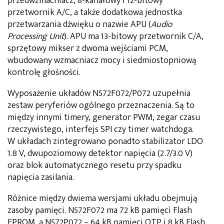
przedwzmacniacz, 8-kanałowy i 12-bitowy
przetwornik A/C, a także dodatkowa jednostka
przetwarzania dźwięku o nazwie APU (
Audio
Processing Unit
). APU ma 13-bitowy przetwornik C/A,
sprzętowy mikser z dwoma wejściami PCM,
wbudowany wzmacniacz mocy i siedmiostopniową
kontrolę głośności.
Wyposażenie układów N572F072/P072 uzupełnia
zestaw peryferiów ogólnego przeznaczenia. Są to
między innymi timery, generator PWM, zegar czasu
rzeczywistego, interfejs SPI czy timer watchdoga.
W układach zintegrowano ponadto stabilizator LDO
1.8 V, dwupoziomowy detektor napięcia (2.7/3.0 V)
oraz blok automatycznego resetu przy spadku
napięcia zasilania.
Różnice między dwiema wersjami układu obejmują
zasoby pamięci. N572F072 ma 72 kB pamięci Flash
EPROM, a N572P072 – 64 kB pamięci OTP i 8 kB Flash