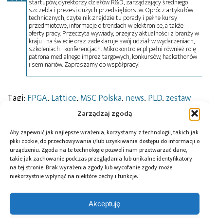
startupów, dyrektorzy działów R&D, zarządzający średniego
szczebla i prezesi dużych przedsiębiorstw. Oprócz artykułów
technicznych, czytelnik znajdzie tu porady i pełne kursy
przedmiotowe, informacje o trendach w elektronice, a także
oferty pracy. Przeczyta wywiady, przejrzy aktualności z branży w
kraju i na świecie oraz zadeklaruje swój udział w wydarzeniach,
szkoleniach i konferencjach. Mikrokontroler.pl pełni również rolę
patrona medialnego imprez targowych, konkursów, hackathonów
i seminariów. Zapraszamy do współpracy!
Tagi:
FPGA
,
Lattice
,
MSC Polska
,
news
,
PLD
,
zestaw
uruchomieniowy
Zarządzaj zgodą
Aby zapewnić jak najlepsze wrażenia, korzystamy z technologii, takich jak
pliki cookie, do przechowywania i/lub uzyskiwania dostępu do informacji o
Przeczytaj również:
urządzeniu. Zgoda na te technologie pozwoli nam przetwarzać dane,
takie jak zachowanie podczas przeglądania lub unikalne identyfikatory
na tej stronie. Brak wyrażenia zgody lub wycofanie zgody może
niekorzystnie wpłynąć na niektóre cechy i funkcje.
Akceptuję
Würth Elektronik
10 lat Finder
Global Electronics