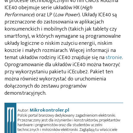
w procesie technologicznym 40 nm CMOS. Rodzina
ICE40 obejmuje serie układów HX (
High
Performance
) oraz LP (
Low Power
). Układy ICE40 są
przeznaczone do zastosowania w aplikacjach
konsumenckich i mobilnych (takich jak tablety czy
smartfony), w których wymagane są programowalne
układy logiczne o niskim zużyciu energii, niskim
koszcie i małych rozmiarach. Więcej informacji na
temat układów rodziny iCE40 znajduje się na
stronie
.
Oprogramowanie dla układów iCE40 można tworzyć
przy wykorzystaniu pakietu iCEcube2. Pakiet ten
można również wykorzystać do uruchomienia
dołączonych do zestawu programów
demonstracyjnych.
Mikrokontroler.pl
Autor:
Polski portal branżowy dedykowany zagadnieniom elektroniki.
Przeznaczony jest dla inżynierów i konstruktorów, projektantów
hardware i programistów oraz dla studentów uczelni
technicznych i miłośników elektroniki. Zaglądają tu właściciele