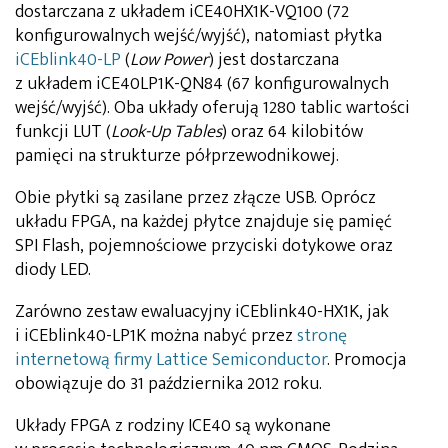
dostarczana z układem iCE40HX1K-VQ100 (72
konfigurowalnych wejść/wyjść), natomiast płytka
iCEblink40-LP
(
Low Power
) jest dostarczana
z układem iCE40LP1K-QN84 (67 konfigurowalnych
wejść/wyjść). Oba układy oferują 1280 tablic wartości
funkcji LUT (
Look-Up Tables
) oraz 64 kilobitów
pamięci na strukturze półprzewodnikowej.
Obie płytki są zasilane przez złącze USB. Oprócz
układu FPGA, na każdej płytce znajduje się pamięć
SPI Flash, pojemnościowe przyciski dotykowe oraz
diody LED.
Zarówno zestaw ewaluacyjny iCEblink40-HX1K, jak
i iCEblink40-LP1K można nabyć przez
stronę
internetową firmy Lattice Semiconductor
. Promocja
obowiązuje do 31 października 2012 roku.
Układy FPGA z rodziny ICE40 są wykonane