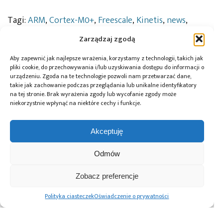
Tagi:
ARM
,
Cortex-M0+
,
Freescale
,
Kinetis
,
news
,
webinarium
Zarządzaj zgodą
Aby zapewnić jak najlepsze wrażenia, korzystamy z technologii, takich jak
pliki cookie, do przechowywania i/lub uzyskiwania dostępu do informacji o
Przeczytaj również:
urządzeniu. Zgoda na te technologie pozwoli nam przetwarzać dane,
takie jak zachowanie podczas przeglądania lub unikalne identyfikatory
na tej stronie. Brak wyrażenia zgody lub wycofanie zgody może
niekorzystnie wpłynąć na niektóre cechy i funkcje.
Akceptuję
10 lat Finder
Global Electronics
Microchip i Micron
Polska – jubileusz
Association
prezentują
Odmów
z perspektywą
opublikowało
architekturę
dalszego rozwoju
normę IPC-A-630A
pamięci masowej
dotyczącą
PCIe® Gen 6 dla AI
Zobacz preferencje
obudów
oraz centrów
elektronicznych
danych
Polityka ciasteczek
Oświadczenie o prywatności