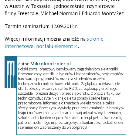
w Austin w Teksasie i jednocześnie inżynierowie
firmy Freescale: Michael Norman i Eduardo Monta?ez.
Termin seminarium: 12.09.2012 r.
Więcej informacji można znaleźć na
stronie
internetowej portalu element14
.
Mikrokontroler.pl
Autor:
Polski portal branżowy dedykowany zagadnieniom elektroniki.
Przeznaczony jest dla inżynierów i konstruktorów, projektantów
hardware i programistów oraz dla studentów uczelni
technicznych i miłośników elektroniki. Zaglądają tu właściciele
startupów, dyrektorzy działów R&D, zarządzający średniego
szczebla i prezesi dużych przedsiębiorstw. Oprócz artykułów
technicznych, czytelnik znajdzie tu porady i pełne kursy
przedmiotowe, informacje o trendach w elektronice, a także
oferty pracy. Przeczyta wywiady, przejrzy aktualności z branży w
kraju i na świecie oraz zadeklaruje swój udział w wydarzeniach,
szkoleniach i konferencjach. Mikrokontroler.pl pełni również rolę
patrona medialnego imprez targowych, konkursów, hackathonów
i seminariów. Zapraszamy do współpracy!