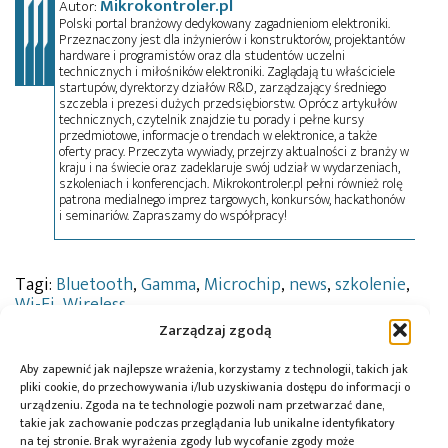
Mikrokontroler.pl
Autor:
Polski portal branżowy dedykowany zagadnieniom elektroniki.
Przeznaczony jest dla inżynierów i konstruktorów, projektantów
hardware i programistów oraz dla studentów uczelni
technicznych i miłośników elektroniki. Zaglądają tu właściciele
startupów, dyrektorzy działów R&D, zarządzający średniego
szczebla i prezesi dużych przedsiębiorstw. Oprócz artykułów
technicznych, czytelnik znajdzie tu porady i pełne kursy
przedmiotowe, informacje o trendach w elektronice, a także
oferty pracy. Przeczyta wywiady, przejrzy aktualności z branży w
kraju i na świecie oraz zadeklaruje swój udział w wydarzeniach,
szkoleniach i konferencjach. Mikrokontroler.pl pełni również rolę
patrona medialnego imprez targowych, konkursów, hackathonów
i seminariów. Zapraszamy do współpracy!
Tagi:
Bluetooth
,
Gamma
,
Microchip
,
news
,
szkolenie
,
Wi-Fi
,
Wireless
Zarządzaj zgodą
Aby zapewnić jak najlepsze wrażenia, korzystamy z technologii, takich jak
pliki cookie, do przechowywania i/lub uzyskiwania dostępu do informacji o
Przeczytaj również:
urządzeniu. Zgoda na te technologie pozwoli nam przetwarzać dane,
takie jak zachowanie podczas przeglądania lub unikalne identyfikatory
na tej stronie. Brak wyrażenia zgody lub wycofanie zgody może