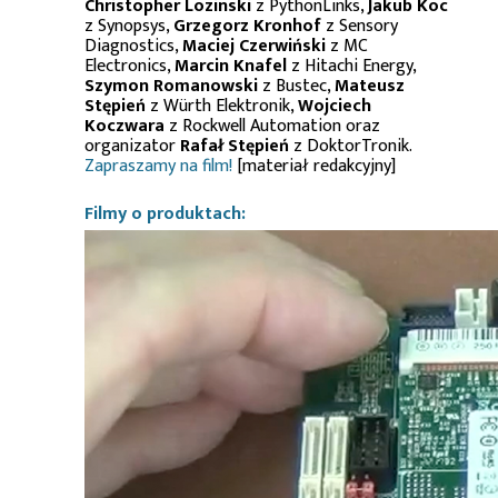
Christopher Lozinski
z PythonLinks,
Jakub Koc
z Synopsys,
Grzegorz Kronhof
z Sensory
Diagnostics,
Maciej Czerwiński
z MC
Electronics,
Marcin Knafel
z Hitachi Energy,
Szymon Romanowski
z Bustec,
Mateusz
Stępień
z Würth Elektronik,
Wojciech
Koczwara
z Rockwell Automation oraz
organizator
Rafał Stępień
z DoktorTronik.
Zapraszamy na film!
[materiał redakcyjny]
Filmy o produktach: