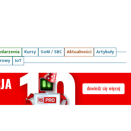
darzenia
Kursy
SoM / SBC
Aktualności
Artykuły
arowy
IoT