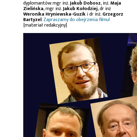
dyplomantów: mgr inż.
Jakub Dobosz
, inż.
Maja
Zielińska
, mgr inż.
Jakub Kołodziej
, dr inż
Weronika Hryniewska-Guzik
i dr inż.
Grzegorz
Bartyzel
.
Zapraszamy do obejrzenia filmu!
[materiał redakcyjny]