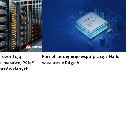
prezentują
Farnell podejmuje współpracę z Hailo
ci masowej PCIe®
w zakresie Edge AI
centrów danych