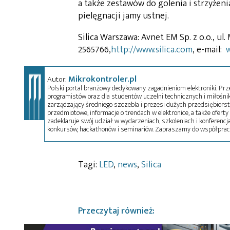
a także zestawów do golenia i strzyżen
pielęgnacji jamy ustnej.
Silica Warszawa: Avnet EM Sp. z o.o., ul.
2565766,
http://www.silica.com
, e-mail:
Mikrokontroler.pl
Autor:
Polski portal branżowy dedykowany zagadnieniom elektroniki. Przez
programistów oraz dla studentów uczelni technicznych i miłośnikó
zarządzający średniego szczebla i prezesi dużych przedsiębiors
przedmiotowe, informacje o trendach w elektronice, a także oferty 
zadeklaruje swój udział w wydarzeniach, szkoleniach i konferencja
konkursów, hackathonów i seminariów. Zapraszamy do współprac
Tagi:
LED
,
news
,
Silica
Przeczytaj również: