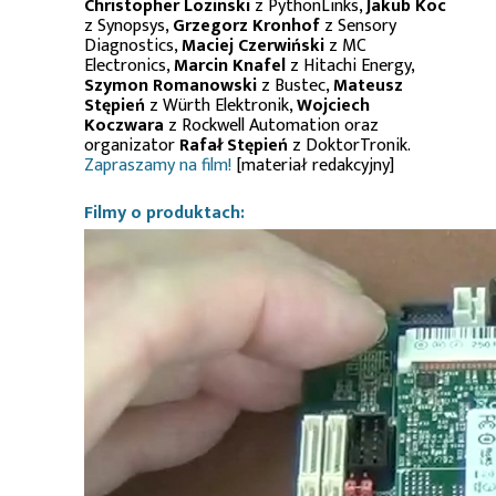
Christopher Lozinski
z PythonLinks,
Jakub Koc
z Synopsys,
Grzegorz Kronhof
z Sensory
Diagnostics,
Maciej Czerwiński
z MC
Electronics,
Marcin Knafel
z Hitachi Energy,
Szymon Romanowski
z Bustec,
Mateusz
Stępień
z Würth Elektronik,
Wojciech
Koczwara
z Rockwell Automation oraz
organizator
Rafał Stępień
z DoktorTronik.
Zapraszamy na film!
[materiał redakcyjny]
Filmy o produktach: