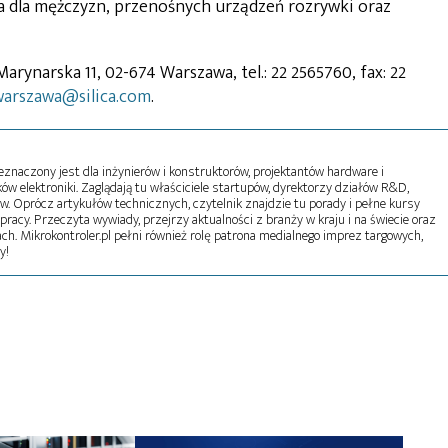
ia dla mężczyzn, przenośnych urządzeń rozrywki oraz
 Marynarska 11, 02-674 Warszawa, tel.: 22 2565760, fax: 22
warszawa@silica.com
.
naczony jest dla inżynierów i konstruktorów, projektantów hardware i
w elektroniki. Zaglądają tu właściciele startupów, dyrektorzy działów R&D,
tw. Oprócz artykułów technicznych, czytelnik znajdzie tu porady i pełne kursy
pracy. Przeczyta wywiady, przejrzy aktualności z branży w kraju i na świecie oraz
ch. Mikrokontroler.pl pełni również rolę patrona medialnego imprez targowych,
y!