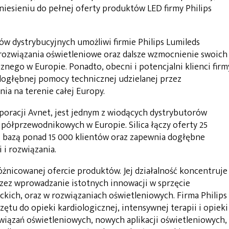
iesieniu do pełnej oferty produktów LED firmy Philips
rów dystrybucyjnych umożliwi firmie Philips Lumileds
rozwiązania oświetleniowe oraz dalsze wzmocnienie swoich
znego w Europie. Ponadto, obecni i potencjalni klienci firm
 dogłębnej pomocy technicznej udzielanej przez
nia na terenie całej Europy.
rporacji Avnet, jest jednym z wiodących dystrybutorów
ółprzewodnikowych w Europie. Silica łączy oferty 25
 bazą ponad 15 000 klientów oraz zapewnia dogłębne
 i rozwiązania.
zróżnicowanej ofercie produktów. Jej działalność koncentruje
przez wprowadzanie istotnych innowacji w sprzęcie
ich, oraz w rozwiązaniach oświetleniowych. Firma Philips
rzętu do opieki kardiologicznej, intensywnej terapii i opieki
iązań oświetleniowych, nowych aplikacji oświetleniowych,