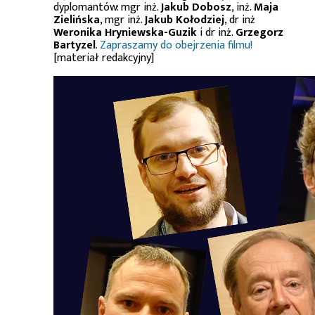
dyplomantów: mgr inż.
Jakub Dobosz
, inż.
Maja
Zielińska
, mgr inż.
Jakub Kołodziej
, dr inż
Weronika Hryniewska-Guzik
i dr inż.
Grzegorz
Bartyzel
.
Zapraszamy do obejrzenia filmu!
[materiał redakcyjny]