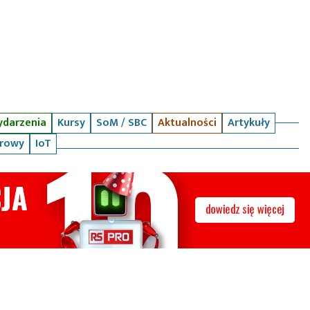
darzenia
Kursy
SoM / SBC
Aktualności
Artykuły
arowy
IoT