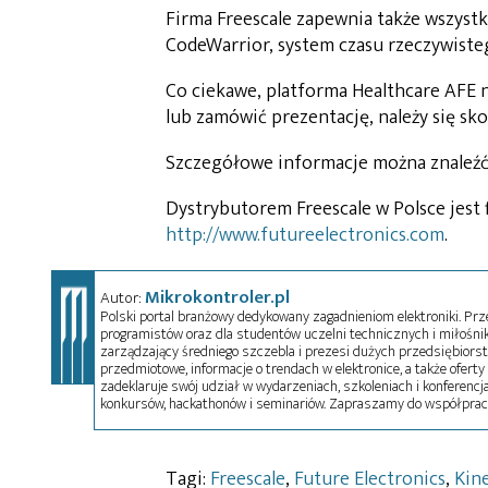
Firma Freescale zapewnia także wszyst
CodeWarrior, system czasu rzeczywiste
Co ciekawe, platforma Healthcare AFE n
lub zamówić prezentację, należy się sk
Szczegółowe informacje można znaleź
Dystrybutorem Freescale w Polsce jest f
http://www.futureelectronics.com
.
Mikrokontroler.pl
Autor:
Polski portal branżowy dedykowany zagadnieniom elektroniki. Przez
programistów oraz dla studentów uczelni technicznych i miłośnikó
zarządzający średniego szczebla i prezesi dużych przedsiębiors
przedmiotowe, informacje o trendach w elektronice, a także oferty 
zadeklaruje swój udział w wydarzeniach, szkoleniach i konferencja
konkursów, hackathonów i seminariów. Zapraszamy do współprac
Tagi:
Freescale
,
Future Electronics
,
Kine