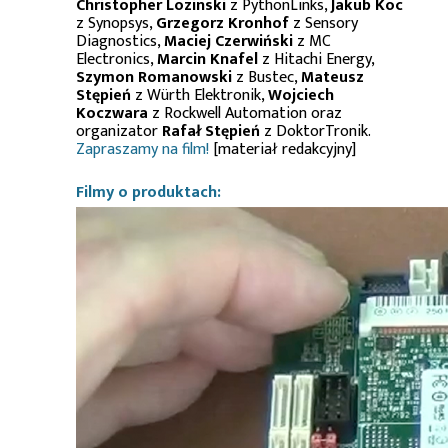
Christopher Lozinski
z PythonLinks,
Jakub Koc
z Synopsys,
Grzegorz Kronhof
z Sensory
Diagnostics,
Maciej Czerwiński
z MC
Electronics,
Marcin Knafel
z Hitachi Energy,
Szymon Romanowski
z Bustec,
Mateusz
Stępień
z Würth Elektronik,
Wojciech
Koczwara
z Rockwell Automation oraz
organizator
Rafał Stępień
z DoktorTronik.
Zapraszamy na film!
[materiał redakcyjny]
Filmy o produktach: