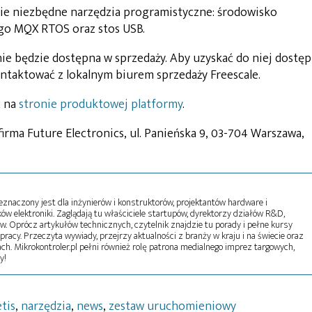
kie niezbędne narzędzia programistyczne: środowisko
go MQX RTOS oraz stos USB.
ie będzie dostępna w sprzedaży. Aby uzyskać do niej dostęp
ontaktować z lokalnym biurem sprzedaży Freescale.
ć na
stronie produktowej platformy
.
irma Future Electronics, ul. Panieńska 9, 03-704 Warszawa,
naczony jest dla inżynierów i konstruktorów, projektantów hardware i
w elektroniki. Zaglądają tu właściciele startupów, dyrektorzy działów R&D,
tw. Oprócz artykułów technicznych, czytelnik znajdzie tu porady i pełne kursy
pracy. Przeczyta wywiady, przejrzy aktualności z branży w kraju i na świecie oraz
ch. Mikrokontroler.pl pełni również rolę patrona medialnego imprez targowych,
y!
tis
,
narzędzia
,
news
,
zestaw uruchomieniowy