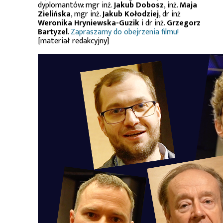
dyplomantów: mgr inż.
Jakub Dobosz
, inż.
Maja
Zielińska
, mgr inż.
Jakub Kołodziej
, dr inż
Weronika Hryniewska-Guzik
i dr inż.
Grzegorz
Bartyzel
.
Zapraszamy do obejrzenia filmu!
[materiał redakcyjny]