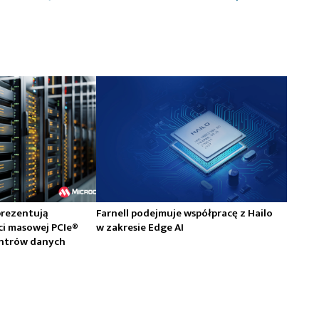
prezentują
Farnell podejmuje współpracę z Hailo
ci masowej PCIe®
w zakresie Edge AI
centrów danych