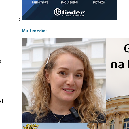
Multimedia:
a
st