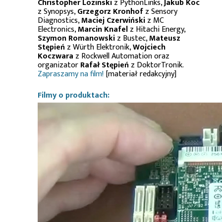
Christopher Lozinski
z PythonLinks,
Jakub Koc
z Synopsys,
Grzegorz Kronhof
z Sensory
Diagnostics,
Maciej Czerwiński
z MC
Electronics,
Marcin Knafel
z Hitachi Energy,
Szymon Romanowski
z Bustec,
Mateusz
Stępień
z Würth Elektronik,
Wojciech
Koczwara
z Rockwell Automation oraz
organizator
Rafał Stępień
z DoktorTronik.
Zapraszamy na film!
[materiał redakcyjny]
Filmy o produktach: