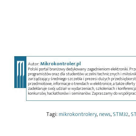
Mikrokontroler.pl
Autor:
Polski portal branżowy dedykowany zagadnieniom elektroniki. Przez
programistów oraz dla studentów uczelni technicznych i miłośnikó
zarządzający średniego szczebla i prezesi dużych przedsiębiors
przedmiotowe, informacje o trendach w elektronice, a także oferty 
zadeklaruje swój udział w wydarzeniach, szkoleniach i konferencja
konkursów, hackathonów i seminariów. Zapraszamy do współprac
Tagi:
mikrokontrolery
,
news
,
STM32
,
S