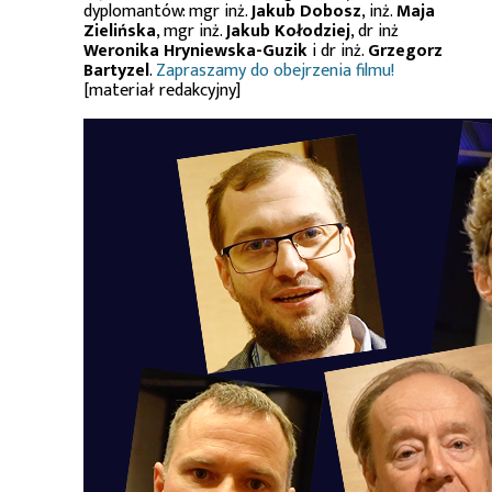
dyplomantów: mgr inż.
Jakub Dobosz
, inż.
Maja
Zielińska
, mgr inż.
Jakub Kołodziej
, dr inż
Weronika Hryniewska-Guzik
i dr inż.
Grzegorz
Bartyzel
.
Zapraszamy do obejrzenia filmu!
[materiał redakcyjny]