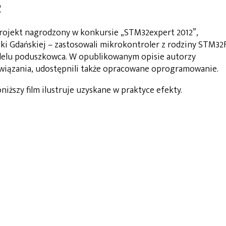
2
projekt nagrodzony w konkursie „STM32expert 2012”,
iki Gdańskiej – zastosowali mikrokontroler z rodziny STM32
odelu poduszkowca. W opublikowanym opisie autorzy
związania, udostępnili także opracowane oprogramowanie.
oniższy film ilustruje uzyskane w praktyce efekty.