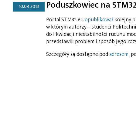
Poduszkowiec na STM3
10.04.2013
Portal STM32.eu
opublikował
kolejny 
w którym autorzy – studenci Politechn
do likwidacji niestabilności rucuhu m
przedstawili problem i sposób jego ro
Szczegóły są dostępne pod
adresem
, p