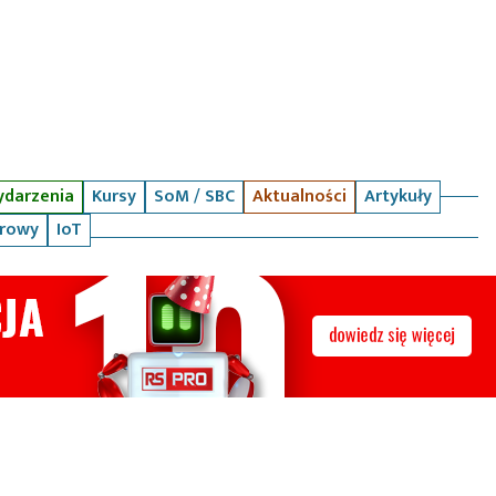
darzenia
Kursy
SoM / SBC
Aktualności
Artykuły
arowy
IoT