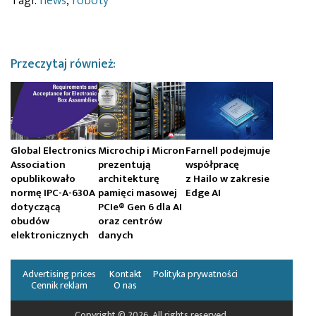
Tagi:
news
,
roboty
Przeczytaj również:
Global Electronics
Microchip i Micron
Farnell podejmuje
Association
prezentują
współpracę
opublikowało
architekturę
z Hailo w zakresie
normę IPC-A-630A
pamięci masowej
Edge AI
dotyczącą
PCIe® Gen 6 dla AI
obudów
oraz centrów
elektronicznych
danych
Advertising prices
Kontakt
Polityka prywatności
Cennik reklam
O nas
Copyright © 2026. All rights reserved.