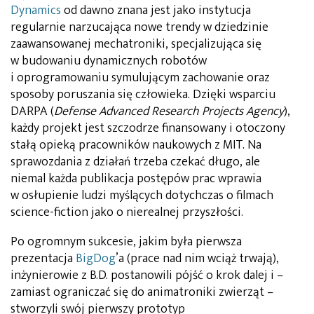
Dynamics
od dawno znana jest jako instytucja
regularnie narzucająca nowe trendy w dziedzinie
zaawansowanej mechatroniki, specjalizująca się
w budowaniu dynamicznych robotów
i oprogramowaniu symulującym zachowanie oraz
sposoby poruszania się człowieka. Dzięki wsparciu
DARPA (
Defense Advanced Research Projects Agency
),
każdy projekt jest szczodrze finansowany i otoczony
stałą opieką pracowników naukowych z MIT. Na
sprawozdania z działań trzeba czekać długo, ale
niemal każda publikacja postępów prac wprawia
w osłupienie ludzi myślących dotychczas o filmach
science-fiction jako o nierealnej przyszłości.
Po ogromnym sukcesie, jakim była pierwsza
prezentacja
BigDog
’a (prace nad nim wciąż trwają),
inżynierowie z B.D. postanowili pójść o krok dalej i –
zamiast ograniczać się do animatroniki zwierząt –
stworzyli swój pierwszy prototyp