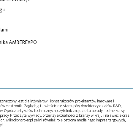
ngu
dami
ennika AMBEREXPO
naczony jest dla inżynierów i konstruktorów, projektantów hardware i
w elektroniki. Zaglądają tu właściciele startupów, dyrektorzy działów R&D,
tw. Oprócz artykułów technicznych, czytelnik znajdzie tu porady i pełne kursy
pracy. Przeczyta wywiady, przejrzy aktualności z branży w kraju i na świecie oraz
ch. Mikrokontroler.pl pełni również rolę patrona medialnego imprez targowych,
y!