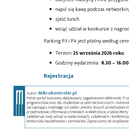
napić się kawy podczas networki
zjeść lunch
wziąć udział w konkursie z nagro
Parking P3 i P4 jest płatny według c
Termin:
25 września 2026 roku
Godziny wydarzenia :
8.30 – 16.00
Rejestracja
Mikrokontroler.pl
Autor:
Polski portal branżowy dedykowany zagadnieniom elektroniki. Przez
programistów oraz dla studentów uczelni technicznych i miłośnikó
zarządzający średniego szczebla i prezesi dużych przedsiębiors
przedmiotowe, informacje o trendach w elektronice, a także oferty 
zadeklaruje swój udział w wydarzeniach, szkoleniach i konferencja
konkursów, hackathonów i seminariów. Zapraszamy do współprac