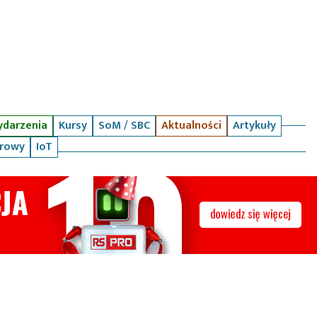
darzenia
Kursy
SoM / SBC
Aktualności
Artykuły
arowy
IoT