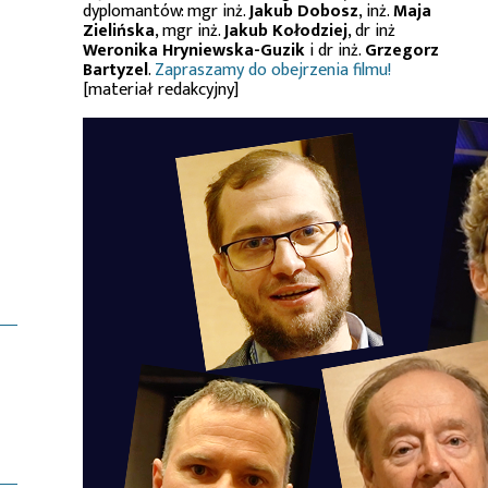
dyplomantów: mgr inż.
Jakub Dobosz
, inż.
Maja
Zielińska
, mgr inż.
Jakub Kołodziej
, dr inż
Weronika Hryniewska-Guzik
i dr inż.
Grzegorz
Bartyzel
.
Zapraszamy do obejrzenia filmu!
[materiał redakcyjny]