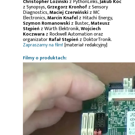
Christopher Lozinski
z PythonLinks,
Jakub Koc
z Synopsys,
Grzegorz Kronhof
z Sensory
Diagnostics,
Maciej Czerwiński
z MC
Electronics,
Marcin Knafel
z Hitachi Energy,
Szymon Romanowski
z Bustec,
Mateusz
Stępień
z Würth Elektronik,
Wojciech
Koczwara
z Rockwell Automation oraz
organizator
Rafał Stępień
z DoktorTronik.
Zapraszamy na film!
[materiał redakcyjny]
Filmy o produktach: