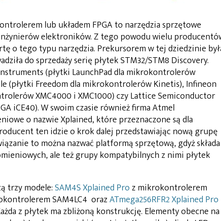
ontrolerem lub układem FPGA to narzędzia sprzętowe
 inżynierów elektroników. Z tego powodu wielu producentó
tę o tego typu narzędzia. Prekursorem w tej dziedzinie był
wadziła do sprzedaży serię płytek STM32/STM8 Discovery.
as instruments (płytki LaunchPad dla mikrokontrolerów
ale (płytki Freedom dla mikrokontrolerów Kinetis), Infineon
kontrolerów XMC4000 i XMC1000) czy Lattice Semiconductor
PGA iCE40). W swoim czasie również firma Atmel
niowe o nazwie Xplained, które przeznaczone są dla
oducent ten idzie o krok dalej przedstawiając nową grupę
iązanie to można nazwać platformą sprzętową, gdyż składa
omieniowych, ale też grupy kompatybilnych z nimi płytek
ą trzy modele:
SAM4S Xplained Pro
z mikrokontrolerem
okontrolerem SAM4LC4 oraz
ATmega256RFR2 Xplained Pro
żda z płytek ma zbliżoną konstrukcję. Elementy obecne na