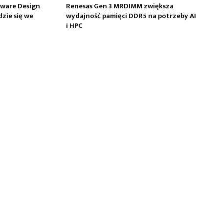
dware Design
Renesas Gen 3 MRDIMM zwiększa
zie się we
wydajność pamięci DDR5 na potrzeby AI
i HPC