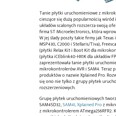
Tanie płytki uruchomieniowe z mikrok
cieszące się dużą popularnością wśród
układów scalonych rozszerza swoją ofer
firma ST Microelectronics, która wpro
W jej ślady poszły takie firmy jak Tex
MSP430, C2000 i Stellaris/Tiva), Freesc
(płytki Relax Kit i Boot Kit dla mikro
(płytka iCEblink40-HX1K dla układów F
zaprezentowała tanie płytki uruchomie
mikrokontrolerów AVR i SAM4. Teraz pr
produktów o nazwie Xplained Pro. Rozw
się ono nie tylko z grupy płytek uruch
rozszerzeniowych.
Grupę płytek uruchomieniowych tworz
SAM4SD32,
SAM4L Xplained Pro
z mikr
z mikrokontrolerem ATmega256RFR2. Ka