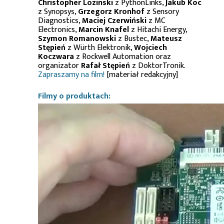
Christopher Lozinski
z PythonLinks,
Jakub Koc
z Synopsys,
Grzegorz Kronhof
z Sensory
Diagnostics,
Maciej Czerwiński
z MC
Electronics,
Marcin Knafel
z Hitachi Energy,
Szymon Romanowski
z Bustec,
Mateusz
Stępień
z Würth Elektronik,
Wojciech
Koczwara
z Rockwell Automation oraz
organizator
Rafał Stępień
z DoktorTronik.
Zapraszamy na film!
[materiał redakcyjny]
Filmy o produktach: