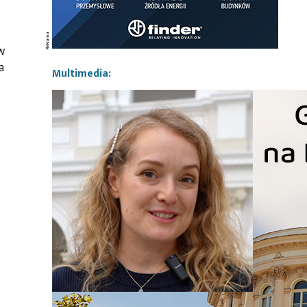
w
a
Multimedia: