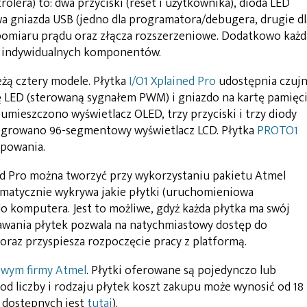
lera) to: dwa przyciski (reset i użytkownika), dioda LED
 gniazda USB (jedno dla programatora/debugera, drugie dl
pomiaru prądu oraz złącza rozszerzeniowe. Dodatkowo każd
ę indywidualnych komponentów.
żą cztery modele. Płytka
I/O1 Xplained Pro
udostępnia czujn
dę LED (sterowaną sygnałem PWM) i gniazdo na kartę pamięc
umieszczono wyświetlacz OLED, trzy przyciski i trzy diody
growano 96-segmentowy wyświetlacz LCD. Płytka
PROTO1
ypowania.
d Pro można tworzyć przy wykorzystaniu pakietu Atmel
omatycznie wykrywa jakie płytki (uruchomieniowa
o komputera. Jest to możliwe, gdyż każda płytka ma swój
awania płytek pozwala na natychmiastowy dostęp do
oraz przyspiesza rozpoczęcie pracy z platformą.
owym firmy Atmel
. Płytki oferowane są pojedynczo lub
 od liczby i rodzaju płytek koszt zakupu może wynosić od 18
h dostępnych jest
tutaj
).