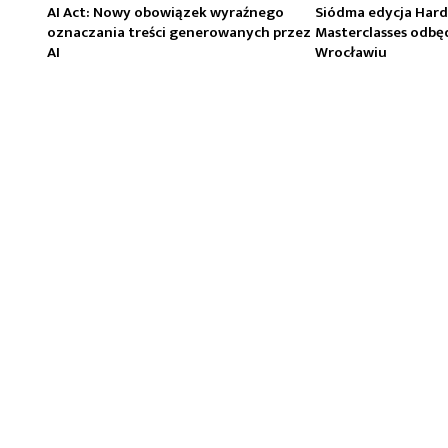
AI Act: Nowy obowiązek wyraźnego
Siódma edycja Har
oznaczania treści generowanych przez
Masterclasses odbęd
AI
Wrocławiu