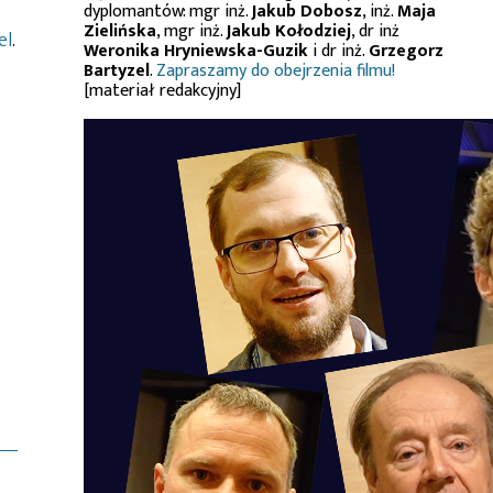
dyplomantów: mgr inż.
Jakub Dobosz
, inż.
Maja
Zielińska
, mgr inż.
Jakub Kołodziej
, dr inż
el
.
Weronika Hryniewska-Guzik
i dr inż.
Grzegorz
Bartyzel
.
Zapraszamy do obejrzenia filmu!
[materiał redakcyjny]