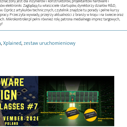
naczony jest dla inżynierów i konstruktorów, projektantów hardware i
w elektroniki. Zaglądają tu właściciele startupów, dyrektorzy działów R&D,
tw. Oprócz artykułów technicznych, czytelnik znajdzie tu porady i pełne kursy
pracy. Przeczyta wywiady, przejrzy aktualności z branży w kraju i na świecie oraz
ch. Mikrokontroler.pl pełni również rolę patrona medialnego imprez targowych,
y!
a
,
Xplained
,
zestaw uruchomieniowy