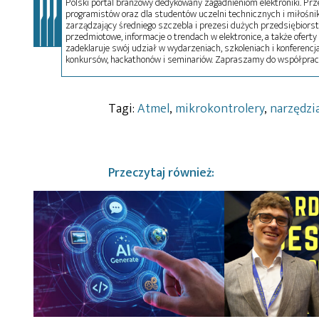
Polski portal branżowy dedykowany zagadnieniom elektroniki. Przez
programistów oraz dla studentów uczelni technicznych i miłośnikó
zarządzający średniego szczebla i prezesi dużych przedsiębiors
przedmiotowe, informacje o trendach w elektronice, a także oferty 
zadeklaruje swój udział w wydarzeniach, szkoleniach i konferencja
konkursów, hackathonów i seminariów. Zapraszamy do współprac
Tagi:
Atmel
,
mikrokontrolery
,
narzędzi
Przeczytaj również: