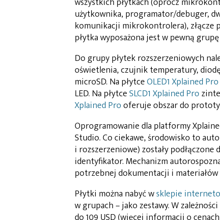
wszystkich płytkach (oprócz mikrokontro
użytkownika, programator/debuger, dwa
komunikacji mikrokontrolera), złącze 
płytka wyposażona jest w pewną grup
Do grupy płytek rozszerzeniowych nale
oświetlenia, czujnik temperatury, dio
microSD. Na płytce
OLED1 Xplained Pro
LED. Na płytce
SLCD1 Xplained Pro
zinte
Xplained Pro
oferuje obszar do protot
Oprogramowanie dla platformy Xplaine
Studio. Co ciekawe, środowisko to aut
i rozszerzeniowe) zostały podłączone d
identyfikator. Mechanizm autorospozn
potrzebnej dokumentacji i materiałów 
Płytki można nabyć w
sklepie internet
w grupach – jako zestawy. W zależności
do 109 USD (więcej informacji o cenac