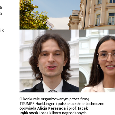
a
a
ik
i
O konkursie organizowanym przez firmę
TRUMPF Huettinger i polskie uczelnie techniczne
opowiada
Alicja Peresada
i prof.
Jacek
Rąbkowski
oraz kilkoro nagrodzonych