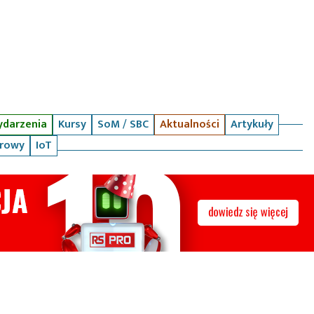
darzenia
Kursy
SoM / SBC
Aktualności
Artykuły
arowy
IoT