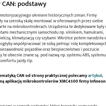
y CAN: podstawy
u motoryzacyjnego okresem historycznych zmian. Firmy
ęły na szeroką skalę montować w oferowanych przez siebie
rte na mikrokontrolerach. Urządzenia te dedykowane były 
tami mechanicznymi samochodu np. silnikiem, hamulcami,
elczą, klimatyzacją czy szybami. Wkrótce potem narodziła s
mogłyby współpracować ze sobą pełniąc rolę kompleksowyc
 niezawodność pojazdów oraz bezpieczeństwo i poczucie
y te obecnie znane są pod nazwą np. systemu ABS, systemu
komfortu jazdy itp.
ematyką CAN od strony praktycznej polecamy
artykuł
,
ą aplikację mikrokontrolerów XMC4500 firmy Infineon