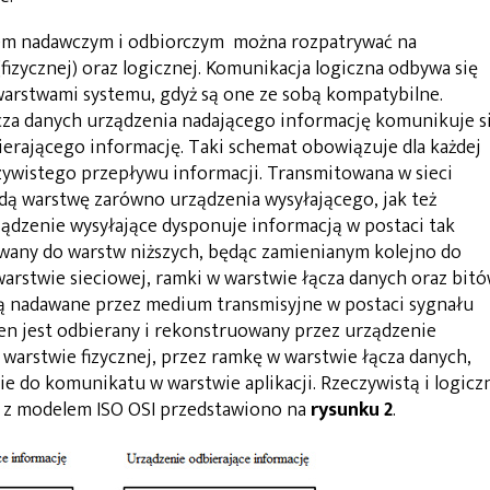
em nadawczym i odbiorczym można rozpatrywać na
fizycznej) oraz logicznej. Komunikacja logiczna odbywa się
arstwami systemu, gdyż są one ze sobą kompatybilne.
cza danych urządzenia nadającego informację komunikuje s
ierającego informację. Taki schemat obowiązuje dla każdej
czywistego przepływu informacji. Transmitowana w sieci
żdą warstwę zarówno urządzenia wysyłającego, jak też
ządzenie wysyłające dysponuje informacją w postaci tak
wany do warstw niższych, będąc zamienianym kolejno do
warstwie sieciowej, ramki w warstwie łącza danych oraz bit
 są nadawane przez medium transmisyjne w postaci sygnału
ten jest odbierany i rekonstruowany przez urządzenie
 warstwie fizycznej, przez ramkę w warstwie łącza danych,
ie do komunikatu w warstwie aplikacji. Rzeczywistą i logicz
 z modelem ISO OSI przedstawiono na
rysunku 2
.