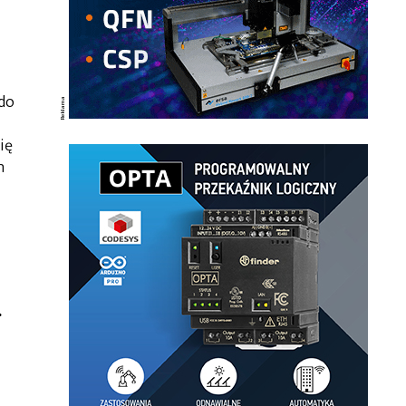
do
ię
h
.