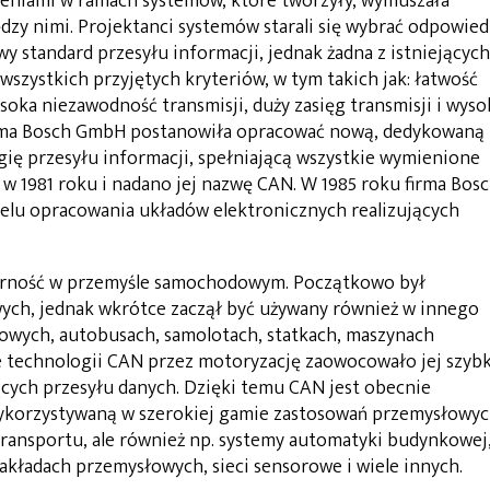
eniami w ramach systemów, które tworzyły, wymuszała
zy nimi. Projektanci systemów starali się wybrać odpowied
y standard przesyłu informacji, jednak żadna z istniejących
wszystkich przyjętych kryteriów, w tym takich jak: łatwość
wysoka niezawodność transmisji, duży zasięg transmisji i wyso
irma Bosch GmbH postanowiła opracować nową, dedykowaną
gię przesyłu informacji, spełniającą wszystkie wymienione
 w 1981 roku i nadano jej nazwę CAN. W 1985 roku firma Bos
celu opracowania układów elektronicznych realizujących
arność w przemyśle samochodowym. Początkowo był
ych, jednak wkrótce zaczął być używany również w innego
owych, autobusach, samolotach, statkach, maszynach
ie technologii CAN przez motoryzację zaowocowało jej szyb
cych przesyłu danych. Dzięki temu CAN jest obecnie
ykorzystywaną w szerokiej gamie zastosowań przemysłowyc
transportu, ale również np. systemy automatyki budynkowej
kładach przemysłowych, sieci sensorowe i wiele innych.