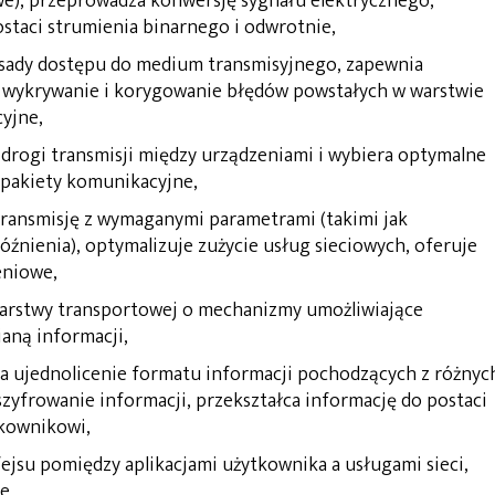
we), przeprowadza konwersję sygnału elektrycznego,
taci strumienia binarnego i odwrotnie,
zasady dostępu do medium transmisyjnego, zapewnia
a wykrywanie i korygowanie błędów powstałych w warstwie
cyjne,
 drogi transmisji między urządzeniami i wybiera optymalne
y pakiety komunikacyjne,
transmisję z wymaganymi parametrami (takimi jak
źnienia), optymalizuje zużycie usług sieciowych, oferuje
eniowe,
 warstwy transportowej o mechanizmy umożliwiające
aną informacji,
a ujednolicenie formatu informacji pochodzących z różnyc
zyfrowanie informacji, przekształca informację do postaci
tkownikowi,
rfejsu pomiędzy aplikacjami użytkownika a usługami sieci,
e.