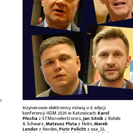
h
Inżynierowie elektronicy mówią o 6. edycji
konferencji HDM 2026 w Katowicach:
Karol
Płocha
z STMicroelectronics,
Jan Sitnik
z Rohde
& Schwarz,
Mateusz Pluta
z Nokii,
Marek
Lendor
z Nordes,
Piotr Policht
z exa_22,