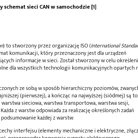
wy schemat sieci CAN w samochodzie [1]
on
) to stworzony przez organizację ISO (
International Standa
emat komunikacji, który przeznaczony jest dla urządzeń
jących informacje w sieci. Został stworzony w celu określen
ólne dla wszystkich technologii komunikacyjnych opartych 
czonych ze sobą w sposób hierarchiczny poziomów, zwanyc
niższej (pierwszej), a kończąc na najwyższej (siódmej) są to
, warstwa sieciowa, warstwa transportowa, warstwa sesji,
. Każda z warstw odpowiada za realizację określonych zadań
 podsumowanie każdej z warstw:
 cechy interfejsu (elementy mechaniczne i elektryczne, złącz