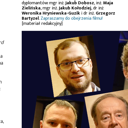
dyplomantów: mgr inż.
Jakub Dobosz
, inż.
Maja
Zielińska
, mgr inż.
Jakub Kołodziej
, dr inż
Weronika Hryniewska-Guzik
i dr inż.
Grzegorz
Bartyzel
.
Zapraszamy do obejrzenia filmu!
[materiał redakcyjny]
rd
ia
na
h
:
a,