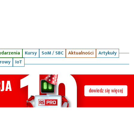
darzenia
Kursy
SoM / SBC
Aktualności
Artykuły
arowy
IoT