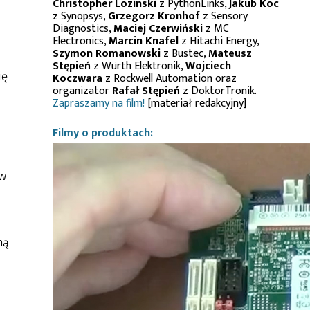
Christopher Lozinski
z PythonLinks,
Jakub Koc
z Synopsys,
Grzegorz Kronhof
z Sensory
Diagnostics,
Maciej Czerwiński
z MC
Electronics,
Marcin Knafel
z Hitachi Energy,
Szymon Romanowski
z Bustec,
Mateusz
Stępień
z Würth Elektronik,
Wojciech
ię
Koczwara
z Rockwell Automation oraz
organizator
Rafał Stępień
z DoktorTronik.
Zapraszamy na film!
[materiał redakcyjny]
Filmy o produktach:
ów
ną