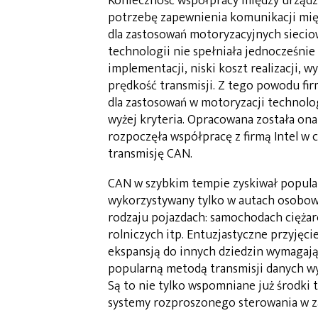
Konieczność współpracy między urządz
potrzebę zapewnienia komunikacji międ
dla zastosowań motoryzacyjnych sieciow
technologii nie spełniała jednocześnie 
implementacji, niski koszt realizacji, 
prędkość transmisji. Z tego powodu f
dla zastosowań w motoryzacji technolo
wyżej kryteria. Opracowana została ona
rozpoczęła współpracę z firmą Intel w 
transmisję CAN.
CAN w szybkim tempie zyskiwał popul
wykorzystywany tylko w autach osobow
rodzaju pojazdach: samochodach ciężar
rolniczych itp. Entuzjastyczne przyjęc
ekspansją do innych dziedzin wymagają
popularną metodą transmisji danych w
Są to nie tylko wspomniane już środki 
systemy rozproszonego sterowania w za