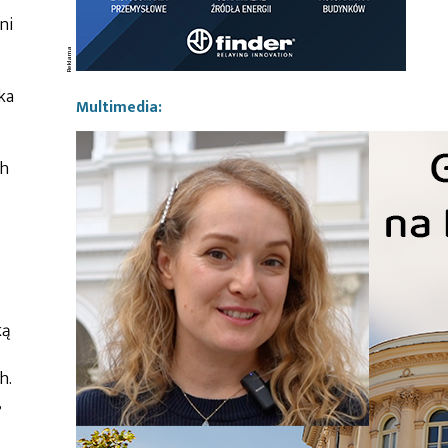
ni
ka
Multimedia:
ch
ką
h.
,