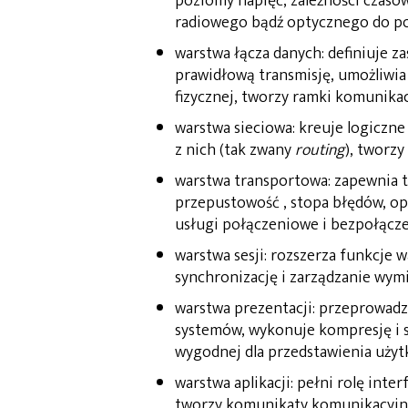
poziomy napięć, zależności czaso
radiowego bądź optycznego do pos
warstwa łącza danych: definiuje 
prawidłową transmisję, umożliwi
fizycznej, tworzy ramki komunika
warstwa sieciowa: kreuje logiczne
z nich (tak zwany
routing
), tworz
warstwa transportowa: zapewnia 
przepustowość , stopa błędów, opó
usługi połączeniowe i bezpołącz
warstwa sesji: rozszerza funkcje
synchronizację i zarządzanie wymi
warstwa prezentacji: przeprowadz
systemów, wykonuje kompresję i s
wygodnej dla przedstawienia uży
warstwa aplikacji: pełni rolę inte
tworzy komunikaty komunikacyjn