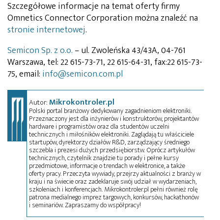
Szczegółowe informacje na temat oferty firmy
Omnetics Connector Corporation można znaleźć na
stronie internetowej
.
Semicon Sp. z o.o.
– ul. Zwoleńska 43/43A, 04-761
Warszawa, tel: 22 615-73-71, 22 615-64-31, fax:22 615-73-
75, email:
info@semicon.com.pl
Mikrokontroler.pl
Autor:
Polski portal branżowy dedykowany zagadnieniom elektroniki.
Przeznaczony jest dla inżynierów i konstruktorów, projektantów
hardware i programistów oraz dla studentów uczelni
technicznych i miłośników elektroniki. Zaglądają tu właściciele
startupów, dyrektorzy działów R&D, zarządzający średniego
szczebla i prezesi dużych przedsiębiorstw. Oprócz artykułów
technicznych, czytelnik znajdzie tu porady i pełne kursy
przedmiotowe, informacje o trendach w elektronice, a także
oferty pracy. Przeczyta wywiady, przejrzy aktualności z branży w
kraju i na świecie oraz zadeklaruje swój udział w wydarzeniach,
szkoleniach i konferencjach. Mikrokontroler.pl pełni również rolę
patrona medialnego imprez targowych, konkursów, hackathonów
i seminariów. Zapraszamy do współpracy!