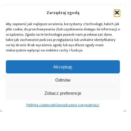
Tagi:
news
,
złącza
Zarządzaj zgodą
Aby zapewnić jak najlepsze wrażenia, korzystamy z technologii, takich jak
pliki cookie, do przechowywania i/lub uzyskiwania dostępu do informacji o
urządzeniu. Zgoda na te technologie pozwoli nam przetwarzać dane,
Przeczytaj również:
takie jak zachowanie podczas przeglądania lub unikalne identyfikatory
na tej stronie. Brak wyrażenia zgody lub wycofanie zgody może
niekorzystnie wpłynąć na niektóre cechy i funkcje.
Akceptuję
DigiKey i Shawn
AI Act: Nowy
Polska bez
Hymel: webinaria
obowiązek
megafabryki, ale
Odmów
i filmy
wyraźnego
z technologią. Jaką
z wykorzystaniem
oznaczania treści
rolę może odegrać
Zobacz preferencje
robotów Balance
generowanych
w europejskim
Bots
przez AI
ekosystemie
Polityka ciasteczek
Oświadczenie o prywatności
półprzewodników?
Advertising prices
Kontakt
Polityka prywatności
Cennik reklam
O nas