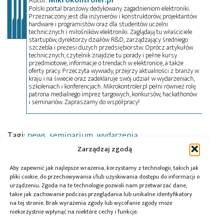
Autor:
Polski portal branżowy dedykowany zagadnieniom elektroniki.
Przeznaczony jest dla inżynierów i konstruktorów, projektantów
hardware i programistów oraz dla studentów uczelni
technicznych i miłośników elektroniki. Zaglądają tu właściciele
startupów, dyrektorzy działów R&D, zarządzający średniego
szczebla i prezesi dużych przedsiębiorstw. Oprócz artykułów
technicznych, czytelnik znajdzie tu porady i pełne kursy
przedmiotowe, informacje o trendach w elektronice, a także
oferty pracy. Przeczyta wywiady, przejrzy aktualności z branży w
kraju i na świecie oraz zadeklaruje swój udział w wydarzeniach,
szkoleniach i konferencjach. Mikrokontroler.pl pełni również rolę
patrona medialnego imprez targowych, konkursów, hackathonów
i seminariów. Zapraszamy do współpracy!
Tagi:
news
,
seminarium
,
wydarzenia
Zarządzaj zgodą
Aby zapewnić jak najlepsze wrażenia, korzystamy z technologii, takich jak
pliki cookie, do przechowywania i/lub uzyskiwania dostępu do informacji o
Przeczytaj również:
urządzeniu. Zgoda na te technologie pozwoli nam przetwarzać dane,
takie jak zachowanie podczas przeglądania lub unikalne identyfikatory
na tej stronie. Brak wyrażenia zgody lub wycofanie zgody może
niekorzystnie wpłynąć na niektóre cechy i funkcje.