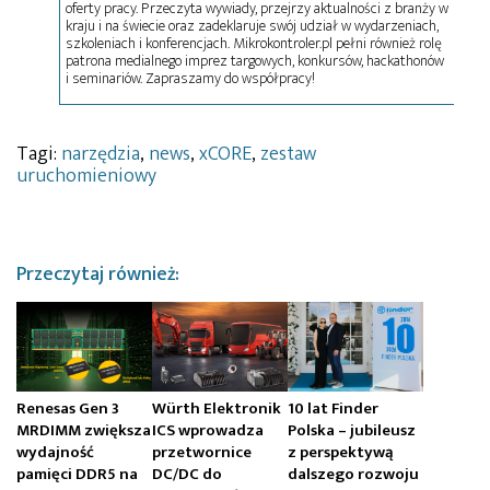
oferty pracy. Przeczyta wywiady, przejrzy aktualności z branży w
kraju i na świecie oraz zadeklaruje swój udział w wydarzeniach,
szkoleniach i konferencjach. Mikrokontroler.pl pełni również rolę
patrona medialnego imprez targowych, konkursów, hackathonów
i seminariów. Zapraszamy do współpracy!
Tagi:
narzędzia
,
news
,
xCORE
,
zestaw
uruchomieniowy
Przeczytaj również:
Renesas Gen 3
Würth Elektronik
10 lat Finder
MRDIMM zwiększa
ICS wprowadza
Polska – jubileusz
wydajność
przetwornice
z perspektywą
pamięci DDR5 na
DC/DC do
dalszego rozwoju