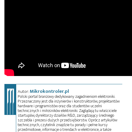
Mikrokontroler.pl
Autor:
Polski portal branżowy dedykowany zagadnieniom elektroniki.
Przeznaczony jest dla inżynierów i konstruktorów, projektantów
hardware i programistów oraz dla studentów uczelni
technicznych i miłośników elektroniki. Zaglądają tu właściciele
startupów, dyrektorzy działów R&D, zarządzający średniego
szczebla i prezesi dużych przedsiębiorstw. Oprócz artykułów
technicznych, czytelnik znajdzie tu porady i pełne kursy
przedmiotowe, informacje o trendach w elektronice, a także