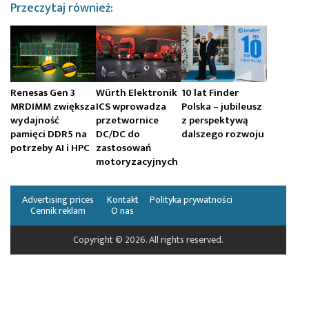
Przeczytaj również:
Renesas Gen 3
Würth Elektronik
10 lat Finder
MRDIMM zwiększa
ICS wprowadza
Polska – jubileusz
wydajność
przetwornice
z perspektywą
pamięci DDR5 na
DC/DC do
dalszego rozwoju
potrzeby AI i HPC
zastosowań
motoryzacyjnych
Advertising prices
Kontakt
Polityka prywatności
Cennik reklam
O nas
Copyright © 2026. All rights reserved.