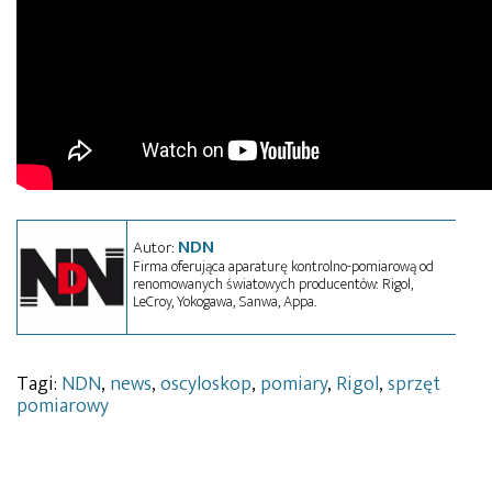
NDN
Autor:
Firma oferująca aparaturę kontrolno-pomiarową od
renomowanych światowych producentów: Rigol,
LeCroy, Yokogawa, Sanwa, Appa.
Tagi:
NDN
,
news
,
oscyloskop
,
pomiary
,
Rigol
,
sprzęt
pomiarowy