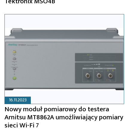
Tektronix MSO4B
16.11.2023
Nowy moduł pomiarowy do testera
Arnitsu MT8862A umożliwiający pomiary
sieci Wi-Fi 7