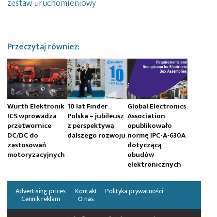
zestaw uruchomieniowy
Przeczytaj również:
Würth Elektronik
10 lat Finder
Global Electronics
ICS wprowadza
Polska – jubileusz
Association
przetwornice
z perspektywą
opublikowało
DC/DC do
dalszego rozwoju
normę IPC-A-630A
zastosowań
dotyczącą
motoryzacyjnych
obudów
elektronicznych
Advertising prices
Kontakt
Polityka prywatności
Cennik reklam
O nas