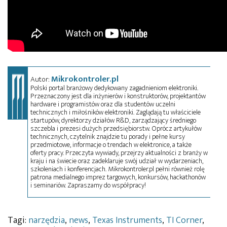
Mikrokontroler.pl
Autor:
Polski portal branżowy dedykowany zagadnieniom elektroniki.
Przeznaczony jest dla inżynierów i konstruktorów, projektantów
hardware i programistów oraz dla studentów uczelni
technicznych i miłośników elektroniki. Zaglądają tu właściciele
startupów, dyrektorzy działów R&D, zarządzający średniego
szczebla i prezesi dużych przedsiębiorstw. Oprócz artykułów
technicznych, czytelnik znajdzie tu porady i pełne kursy
przedmiotowe, informacje o trendach w elektronice, a także
oferty pracy. Przeczyta wywiady, przejrzy aktualności z branży w
kraju i na świecie oraz zadeklaruje swój udział w wydarzeniach,
szkoleniach i konferencjach. Mikrokontroler.pl pełni również rolę
patrona medialnego imprez targowych, konkursów, hackathonów
i seminariów. Zapraszamy do współpracy!
Tagi:
narzędzia
,
news
,
Texas Instruments
,
TI Corner
,