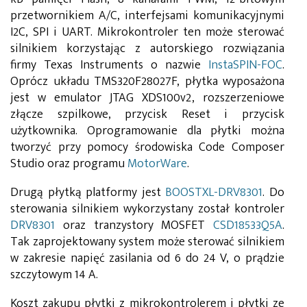
przetwornikiem A/C, interfejsami komunikacyjnymi
I2C, SPI i UART. Mikrokontroler ten może sterować
silnikiem korzystając z autorskiego rozwiązania
firmy Texas Instruments o nazwie
InstaSPIN-FOC
.
Oprócz układu TMS320F28027F, płytka wyposażona
jest w emulator JTAG XDS100v2, rozszerzeniowe
złącze szpilkowe, przycisk Reset i przycisk
użytkownika. Oprogramowanie dla płytki można
tworzyć przy pomocy środowiska Code Composer
Studio oraz programu
MotorWare
.
Drugą płytką platformy jest
BOOSTXL-DRV8301
. Do
sterowania silnikiem wykorzystany został kontroler
DRV8301
oraz tranzystory MOSFET
CSD18533Q5A
.
Tak zaprojektowany system może sterować silnikiem
w zakresie napięć zasilania od 6 do 24 V, o prądzie
szczytowym 14 A.
Koszt zakupu płytki z mikrokontrolerem i płytki ze