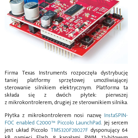
Firma Texas Instruments rozpoczęła dystrybucję
taniej platformy sprzętowej umożliwiającej
sterowanie silnikiem elektrycznym. Platforma ta
składa się z dwóch płytek: pierwszej
z mikrokontrolerem, drugiej ze sterownikiem silnika.
Płytka z mikrokontrolerem nosi nazwę
InstaSPIN-
FOC enabled C2000™ Piccolo LaunchPad
. Jej sercem
jest układ Piccolo
TMS320F28027F
dysponujący 64
kB pamięci Flash, 8 kanałami PWM, 12-bitowym