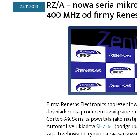
RZ/A – nowa seria mikr
25.11.2013
400 MHz od firmy Renes
Firma Renesas Electronics zaprezento
doświadczenia producenta związane z
Cortex-A9. Seria ta powstała jako nas
Automotive układów
SH7260
(podgrup
zapotrzebowanie rynku na zaawansowan