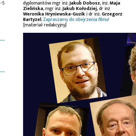
-5
dyplomantów: mgr inż.
Jakub Dobosz
, inż.
Maja
Zielińska
, mgr inż.
Jakub Kołodziej
, dr inż
Weronika Hryniewska-Guzik
i dr inż.
Grzegorz
Bartyzel
.
Zapraszamy do obejrzenia filmu!
[materiał redakcyjny]