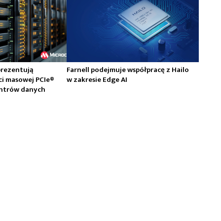
prezentują
Farnell podejmuje współpracę z Hailo
ci masowej PCIe®
w zakresie Edge AI
centrów danych