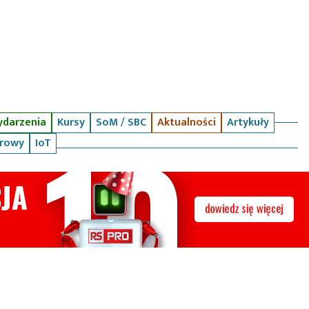
darzenia
Kursy
SoM / SBC
Aktualności
Artykuły
arowy
IoT