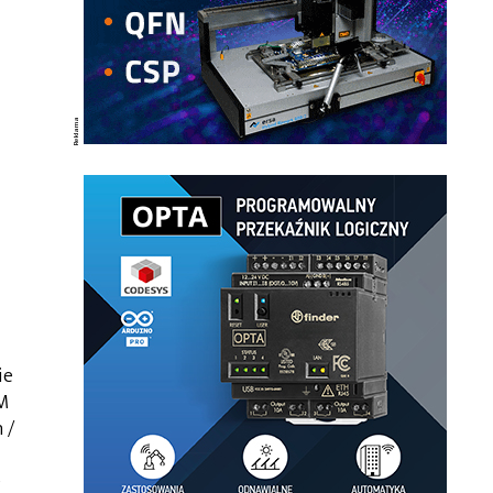
ie
M
 /
e