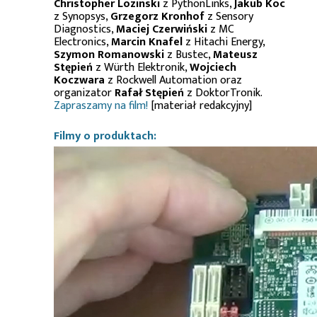
Christopher Lozinski
z PythonLinks,
Jakub Koc
z Synopsys,
Grzegorz Kronhof
z Sensory
Diagnostics,
Maciej Czerwiński
z MC
Electronics,
Marcin Knafel
z Hitachi Energy,
Szymon Romanowski
z Bustec,
Mateusz
Stępień
z Würth Elektronik,
Wojciech
Koczwara
z Rockwell Automation oraz
organizator
Rafał Stępień
z DoktorTronik.
Zapraszamy na film!
[materiał redakcyjny]
Filmy o produktach: