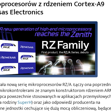
oprocesorów z rdzeniem Cortex-A9
as Electronics
wała nową serię mikroprocesorów RZ/A. Łączy ona poprzedn
 mikrokontrolerami ze znanym konstruktorom rdzeniem AR
tępca powszechnie stosowanych w aplikacjach przemysłowych
a rodziny
SuperH
) oraz jako odpowiedź producenta na
e jednostki cechujące się dużą mocą obliczeniową, będąc