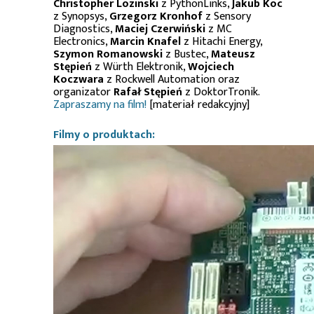
Christopher Lozinski
z PythonLinks,
Jakub Koc
z Synopsys,
Grzegorz Kronhof
z Sensory
Diagnostics,
Maciej Czerwiński
z MC
Electronics,
Marcin Knafel
z Hitachi Energy,
Szymon Romanowski
z Bustec,
Mateusz
Stępień
z Würth Elektronik,
Wojciech
Koczwara
z Rockwell Automation oraz
organizator
Rafał Stępień
z DoktorTronik.
Zapraszamy na film!
[materiał redakcyjny]
Filmy o produktach: