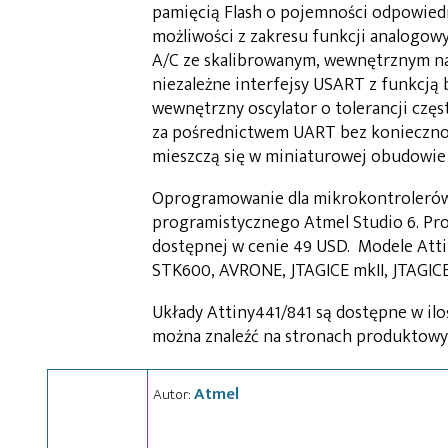
pamięcią Flash o pojemności odpowied
możliwości z zakresu funkcji analogow
A/C ze skalibrowanym, wewnętrznym na
niezależne interfejsy USART z funkcją b
wewnętrzny oscylator o tolerancji czę
za pośrednictwem UART bez koniecznoś
mieszczą się w miniaturowej obudowie
Oprogramowanie dla mikrokontrolerów
programistycznego Atmel Studio 6. Pr
dostępnej w cenie 49 USD. Modele Atti
STK600, AVRONE, JTAGICE mkII, JTAGICE
Układy Attiny441/841 są dostępne w ilo
można znaleźć na stronach produktow
Atmel
Autor: