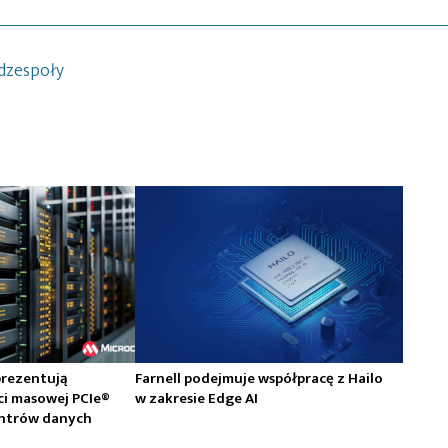
dzespoły
prezentują
Farnell podejmuje współpracę z Hailo
ci masowej PCIe®
w zakresie Edge AI
centrów danych