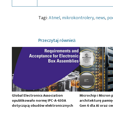
Tagi:
Atmel
,
mikrokontrolery
,
news
,
po
Przeczytaj również:
Global Electronics Association
Microchip i Micron 
opublikowało normę IPC-A-630A
architekturę pamię
dotyczącą obudów elektronicznych
Gen 6 dla AI oraz 