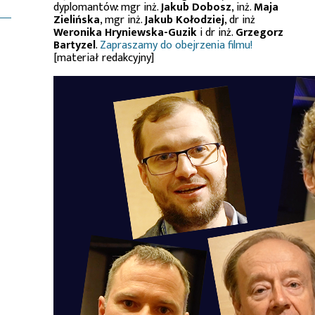
dyplomantów: mgr inż.
Jakub Dobosz
, inż.
Maja
Zielińska
, mgr inż.
Jakub Kołodziej
, dr inż
Weronika Hryniewska-Guzik
i dr inż.
Grzegorz
Bartyzel
.
Zapraszamy do obejrzenia filmu!
[materiał redakcyjny]