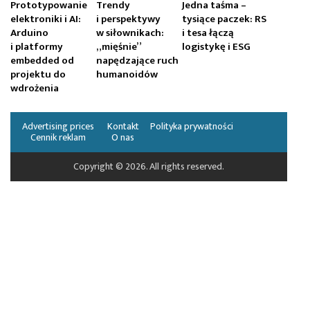
Prototypowanie
Trendy
Jedna taśma –
elektroniki i AI:
i perspektywy
tysiące paczek: RS
Arduino
w siłownikach:
i tesa łączą
i platformy
„mięśnie”
logistykę i ESG
embedded od
napędzające ruch
projektu do
humanoidów
wdrożenia
Advertising prices
Kontakt
Polityka prywatności
Cennik reklam
O nas
Copyright © 2026. All rights reserved.