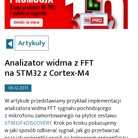
Artykuły
Analizator widma z FFT
na STM32 z Cortex-M4
06.12.2013
W artykule przedstawiamy przykład implementacji
analizatora widma FFT sygnału pochodzącego
z mikrofonu zamontowanego na płytce zestawu
STM32F4DISCOVERY
. Krok po kroku pokazujemy
w jaki sposób odbierać sygnał, jak go przetwarzać
oraz jak wyświetlić wynik na kolorowym wyświetlaczu