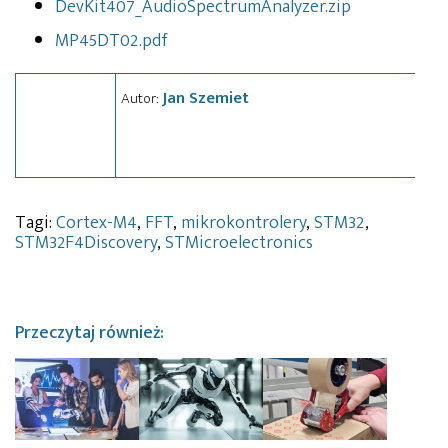
DevKit407_AudioSpectrumAnalyzer.zip
MP45DT02.pdf
Jan Szemiet
Autor:
Tagi:
Cortex-M4
,
FFT
,
mikrokontrolery
,
STM32
,
STM32F4Discovery
,
STMicroelectronics
Przeczytaj również: